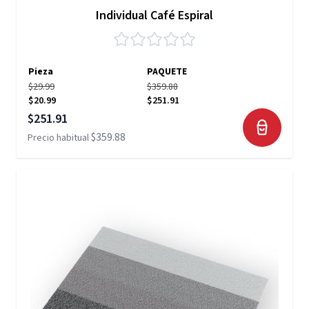
Individual Café Espiral
Pieza
PAQUETE
$29.99
$359.88
$20.99
$251.91
Precio especial
$251.91
$359.88
Precio habitual