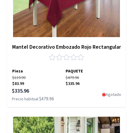
Mantel Decorativo Embozado Rojo Rectangular
Pieza
PAQUETE
$119.99
$479.96
$83.99
$335.96
Precio especial
$335.96
Agotado
$479.96
Precio habitual