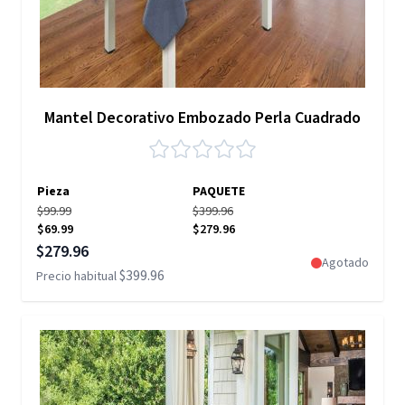
Mantel Decorativo Embozado Perla Cuadrado
Pieza
PAQUETE
$99.99
$399.96
$69.99
$279.96
Precio especial
$279.96
Agotado
$399.96
Precio habitual