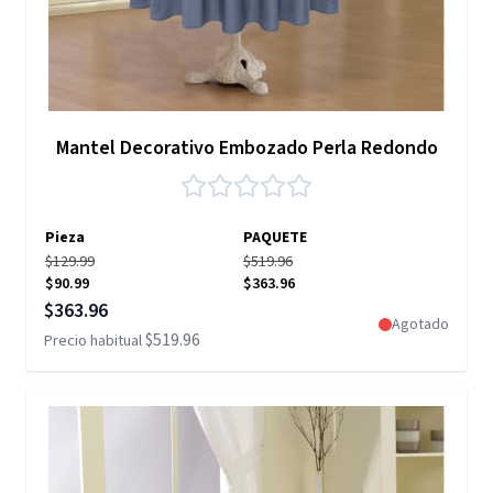
Mantel Decorativo Embozado Perla Redondo
Pieza
PAQUETE
$129.99
$519.96
$90.99
$363.96
Precio especial
$363.96
Agotado
$519.96
Precio habitual