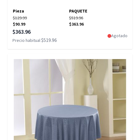
Pieza
PAQUETE
$129.99
$519.96
$90.99
$363.96
Precio especial
$363.96
Agotado
$519.96
Precio habitual