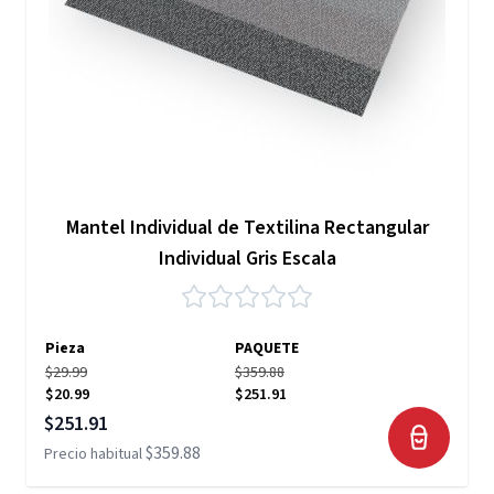
Mantel Individual de Textilina Rectangular
Individual Gris Escala
Pieza
PAQUETE
$29.99
$359.88
$20.99
$251.91
Precio especial
$251.91
$359.88
Precio habitual