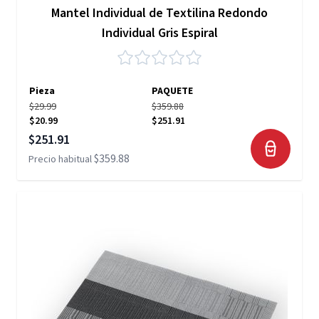
Mantel Individual de Textilina Redondo
Individual Gris Espiral
Pieza
PAQUETE
$29.99
$359.88
$20.99
$251.91
Precio especial
$251.91
$359.88
Precio habitual