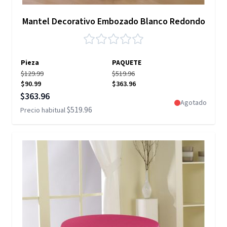
Mantel Decorativo Embozado Blanco Redondo
Pieza
PAQUETE
$129.99
$519.96
$90.99
$363.96
Precio especial
$363.96
Agotado
$519.96
Precio habitual