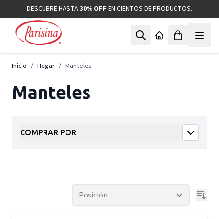
Ir al contenido
DESCUBRE HASTA
30% OFF
EN CIENTOS DE PRODUCTOS.
Inicio
/
Hogar
/
Manteles
Manteles
COMPRAR POR