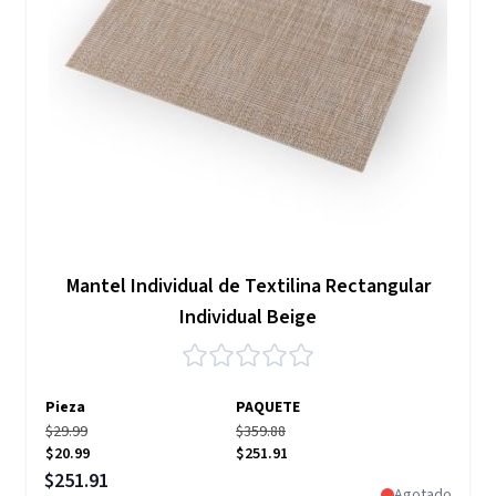
Mantel Individual de Textilina Rectangular
Individual Beige
Pieza
PAQUETE
$29.99
$359.88
$20.99
$251.91
Precio especial
$251.91
Agotado