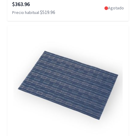
Precio especial
$363.96
Agotado
$519.96
Precio habitual