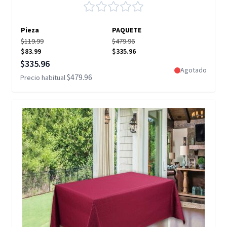
Pieza
PAQUETE
$119.99
$479.96
$83.99
$335.96
Precio especial
$335.96
Agotado
$479.96
Precio habitual