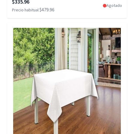
Precio especial
$335.96
Agotado
$479.96
Precio habitual