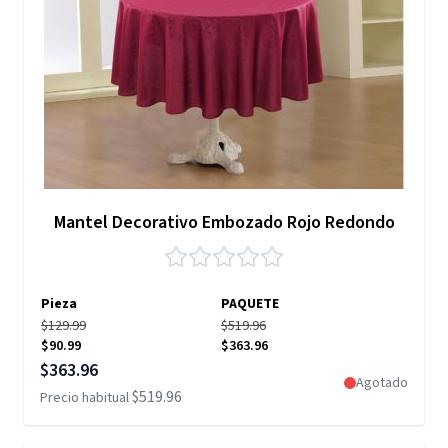
Mantel Decorativo Embozado Rojo Redondo
Pieza
PAQUETE
$129.99
$519.96
$90.99
$363.96
Precio especial
$363.96
Agotado
$519.96
Precio habitual