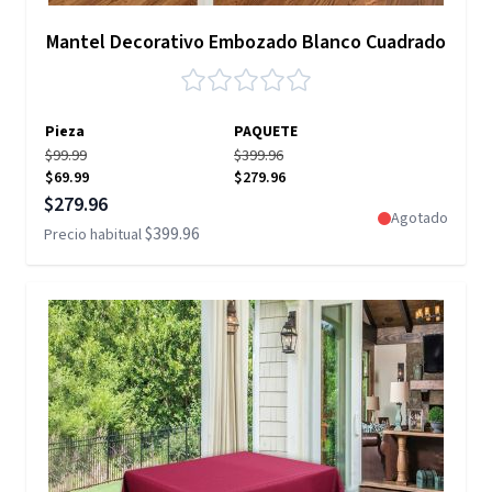
Mantel Decorativo Embozado Blanco Cuadrado
Pieza
PAQUETE
$99.99
$399.96
$69.99
$279.96
Precio especial
$279.96
Agotado
$399.96
Precio habitual