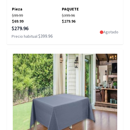
Pieza
PAQUETE
$99.99
$399.96
$69.99
$279.96
Precio especial
$279.96
Agotado
$399.96
Precio habitual