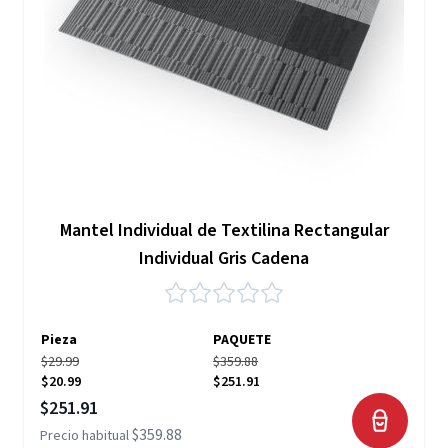
Mantel Individual de Textilina Rectangular
Individual Gris Cadena
Pieza
PAQUETE
$29.99
$359.88
$20.99
$251.91
Precio especial
$251.91
$359.88
Precio habitual