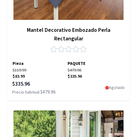
Mantel Decorativo Embozado Perla
Rectangular
Pieza
PAQUETE
$119.99
$479.96
$83.99
$335.96
Precio especial
$335.96
Agotado
$479.96
Precio habitual