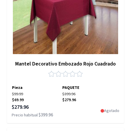
Mantel Decorativo Embozado Rojo Cuadrado
Pieza
PAQUETE
$99.99
$399.96
$69.99
$279.96
Precio especial
$279.96
Agotado
$399.96
Precio habitual