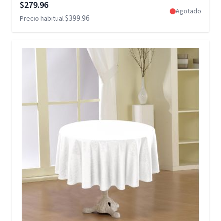
Precio especial
$279.96
Agotado
$399.96
Precio habitual