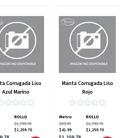
ta Corrugada Liso
Manta Corrugada Liso
Azul Marino
Rojo
ROLLO
Metro
ROLLO
$1,799.70
$59.99
$1,799.70
$1,259.70
$41.99
$1,259.70
 especial
Precio especial
9.78
$1,259.78