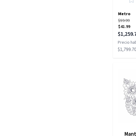
Metro
$59.99
$41.99
Precio es
$1,259.
Precio hab
$1,799.7
Mant