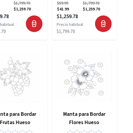
$1,799.70
$59.99
$1,799.70
$1,259.70
$41.99
$1,259.70
 especial
Precio especial
9.78
$1,259.78
habitual
Precio habitual
.70
$1,799.70
nta para Bordar
Manta para Bordar
Frutas Hueso
Flores Hueso