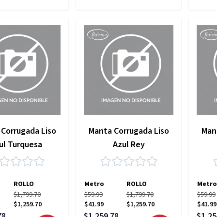
Corrugada Liso
Manta Corrugada Liso
Man
ul Turquesa
Azul Rey
ROLLO
Metro
ROLLO
Metro
$1,799.70
$59.99
$1,799.70
$59.99
$1,259.70
$41.99
$1,259.70
$41.99
pecial
Precio especial
Precio
78
$1,259.78
$1,25