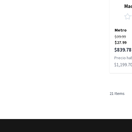
Ma
Metro
$39.99
$27.99
Precio es
$839.78
Precio hab
$1,199.7
21
Items