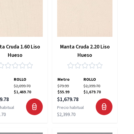
a Cruda 1.60 Liso
Manta Cruda 2.20 Liso
Hueso
Hueso
ROLLO
Metro
ROLLO
$2,099.70
$79.99
$2,399.70
$1,469.70
$55.99
$1,679.70
 especial
Precio especial
9.78
$1,679.78
habitual
Precio habitual
.70
$2,399.70