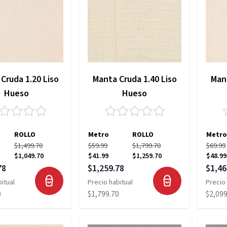
Cruda 1.20 Liso
Manta Cruda 1.40 Liso
Mant
Hueso
Hueso
ROLLO
Metro
ROLLO
Metro
$1,499.70
$59.99
$1,799.70
$69.99
$1,049.70
$41.99
$1,259.70
$48.99
pecial
Precio especial
Precio
78
$1,259.78
$1,46
itual
Precio habitual
Precio 
0
$1,799.70
$2,099