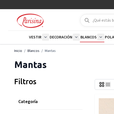
Ir al contenido
Buscar
Buscar
VESTIR
DECORACIÓN
BLANCOS
POL
Show submenu for Vestir category
Show submenu for De
Show su
Inicio
/
Blancos
/
Mantas
Mantas
Filtros
Categoría