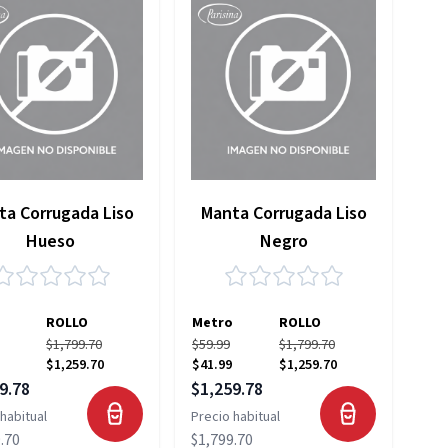
ta Corrugada Liso
Manta Corrugada Liso
Hueso
Negro
ROLLO
Metro
ROLLO
$1,799.70
$59.99
$1,799.70
$1,259.70
$41.99
$1,259.70
 especial
Precio especial
9.78
$1,259.78
habitual
Precio habitual
.70
$1,799.70