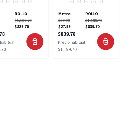
ROLLO
Metro
ROLLO
$1,199.70
$39.99
$1,199.70
$839.70
$27.99
$839.70
 especial
Precio especial
78
$839.78
habitual
Precio habitual
.70
$1,199.70