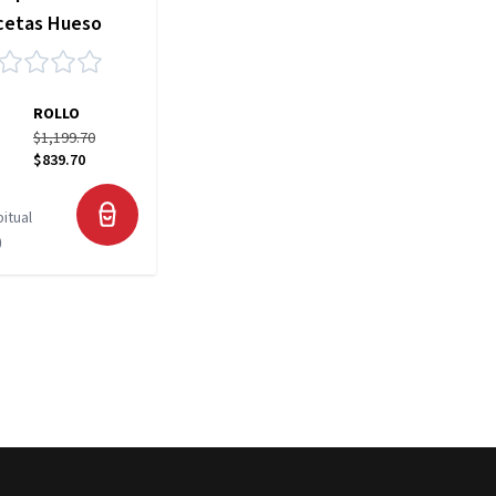
cetas Hueso
ROLLO
$1,199.70
$839.70
pecial
itual
0