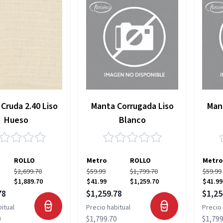
Cruda 2.40 Liso
Manta Corrugada Liso
Man
Hueso
Blanco
ROLLO
Metro
ROLLO
Metro
$2,699.70
$59.99
$1,799.70
$59.99
$1,889.70
$41.99
$1,259.70
$41.99
pecial
Precio especial
Precio
78
$1,259.78
$1,25
itual
Precio habitual
Precio 
0
$1,799.70
$1,799