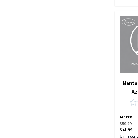
Manta 
Az
Metro
$59.99
$41.99
Precio es
$1,259.