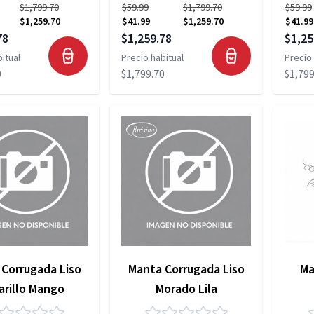
$1,799.70
$59.99
$1,799.70
$59.99
$1,259.70
$41.99
$1,259.70
$41.99
pecial
Precio especial
Precio
78
$1,259.78
$1,25
itual
Precio habitual
Precio 
0
$1,799.70
$1,799
Corrugada Liso
Manta Corrugada Liso
Ma
rillo Mango
Morado Lila