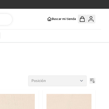
Buscar mi tienda
y
how submenu for Mercería y Manualidades category