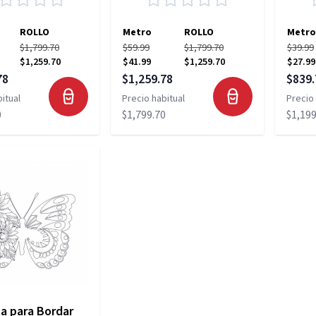
ROLLO
Metro
ROLLO
Metro
$1,799.70
$59.99
$1,799.70
$39.99
$1,259.70
$41.99
$1,259.70
$27.99
pecial
Precio especial
Precio
78
$1,259.78
$839.
itual
Precio habitual
Precio 
0
$1,799.70
$1,199
a para Bordar