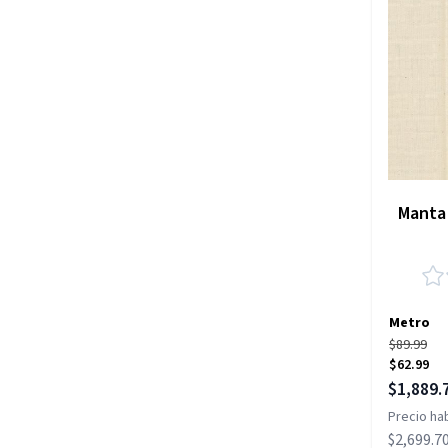
Manta 
Metro
$89.99
$62.99
Precio es
$1,889.
Precio hab
$2,699.7