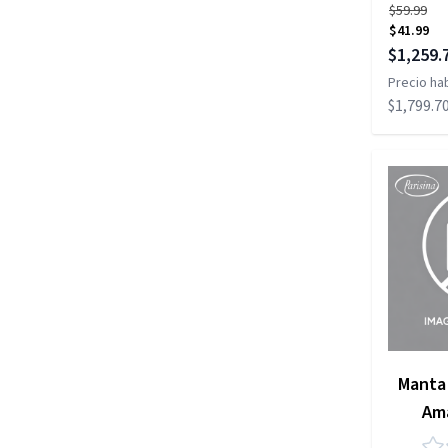
$59.99
$41.99
Precio es
$1,259.
Precio hab
$1,799.7
Manta 
Ama