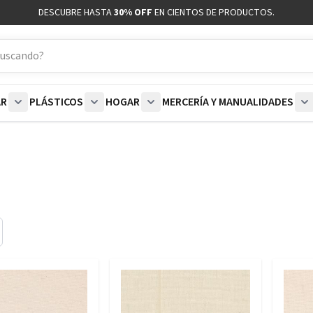
DESCUBRE HASTA
30% OFF
EN CIENTOS DE PRODUCTOS.
AR
PLÁSTICOS
HOGAR
MERCERÍA Y MANUALIDADES
coración category
bmenu for Blancos category
Show submenu for Polar category
Show submenu for Plásticos category
Show submenu for Hogar categor
S