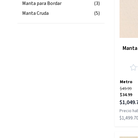
Manta para Bordar
(3)
Manta Cruda
(5)
Manta 
Metro
$49.99
$34.99
Precio es
$1,049.
Precio hab
$1,499.7