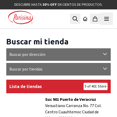
Ir al contenido
DESCUBRE HASTA
30% OFF
EN CIENTOS DE PRODUCTOS.
Buscar mi tienda
Buscar por dirección
Buscar por tiendas
5 of 401 Store
Lista de tiendas
Suc 901 Puerto de Veracruz
Venustiano Carranza No. 77 Col.
Centro Cuauhtemoc Ciudad de