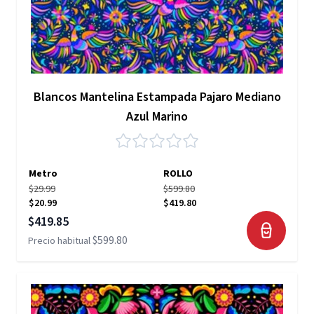
Blancos Mantelina Estampada Pajaro Mediano
Azul Marino
Metro
ROLLO
$29.99
$599.80
$20.99
$419.80
Precio especial
$419.85
$599.80
Precio habitual