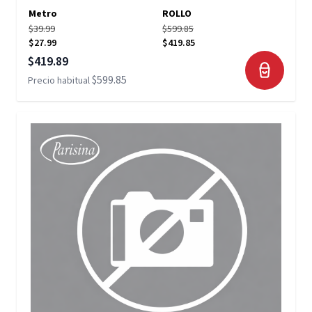
Metro
ROLLO
$39.99
$599.85
$27.99
$419.85
Precio especial
$419.89
$599.85
Precio habitual