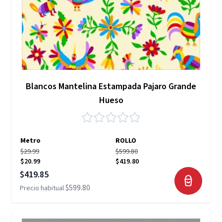
Blancos Mantelina Estampada Pajaro Grande
Hueso
Metro
ROLLO
$29.99
$599.80
$20.99
$419.80
Precio especial
$419.85
$599.80
Precio habitual