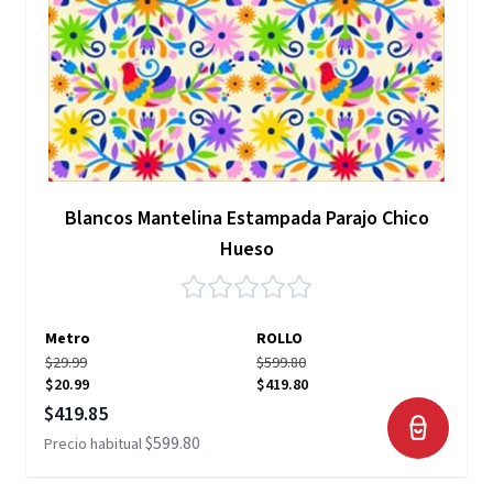
Blancos Mantelina Estampada Parajo Chico
Hueso
Metro
ROLLO
$29.99
$599.80
$20.99
$419.80
Precio especial
$419.85
$599.80
Precio habitual