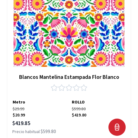
Blancos Mantelina Estampada Flor Blanco
Metro
ROLLO
$29.99
$599.80
$20.99
$419.80
Precio especial
$419.85
$599.80
Precio habitual