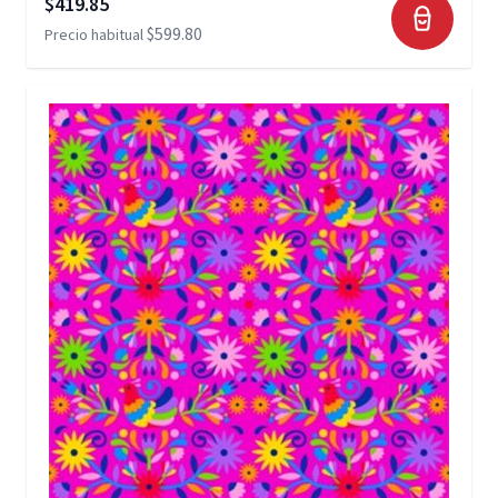
Precio especial
$419.85
$599.80
Precio habitual