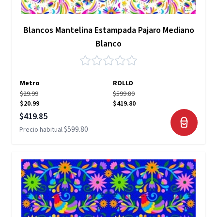
Blancos Mantelina Estampada Pajaro Mediano
Blanco
Metro
ROLLO
$29.99
$599.80
$20.99
$419.80
Precio especial
$419.85
$599.80
Precio habitual