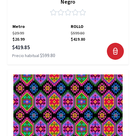
Negro
Metro
ROLLO
$29.99
$599.80
$20.99
$419.80
Precio especial
$419.85
$599.80
Precio habitual