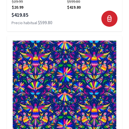
$29.99
$599.80
$20.99
$419.80
Precio especial
$419.85
$599.80
Precio habitual