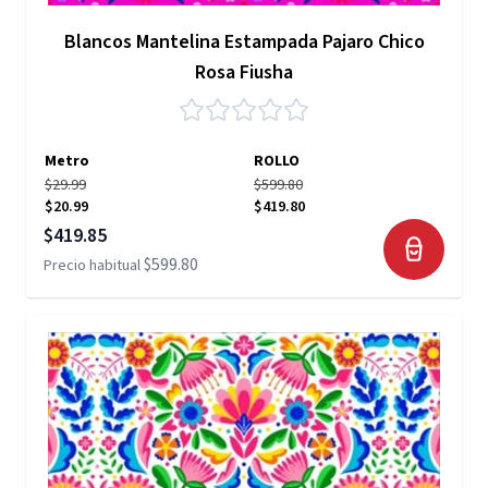
Blancos Mantelina Estampada Pajaro Chico
Rosa Fiusha
Metro
ROLLO
$29.99
$599.80
$20.99
$419.80
Precio especial
$419.85
$599.80
Precio habitual