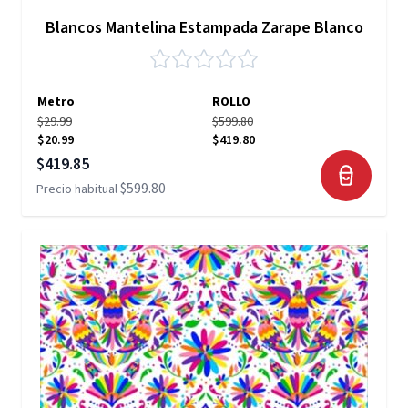
Blancos Mantelina Estampada Zarape Blanco
Metro
ROLLO
$29.99
$599.80
$20.99
$419.80
Precio especial
$419.85
$599.80
Precio habitual