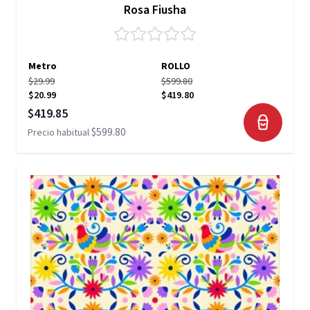
Rosa Fiusha
Metro
ROLLO
$29.99
$599.80
$20.99
$419.80
Precio especial
$419.85
$599.80
Precio habitual