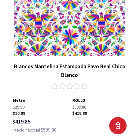
Blancos Mantelina Estampada Pavo Real Chico
Blanco
Metro
ROLLO
$29.99
$599.80
$20.99
$419.80
Precio especial
$419.85
$599.80
Precio habitual