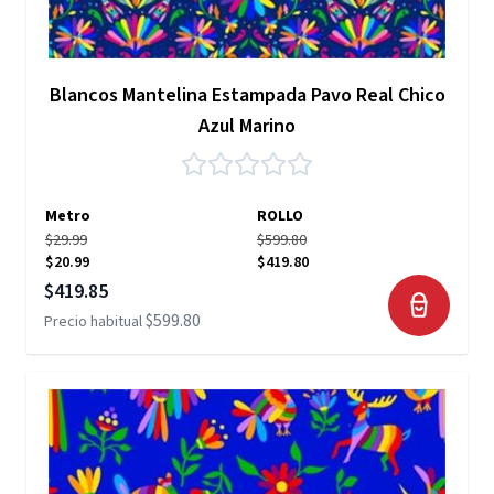
Blancos Mantelina Estampada Pavo Real Chico
Azul Marino
Metro
ROLLO
$29.99
$599.80
$20.99
$419.80
Precio especial
$419.85
$599.80
Precio habitual