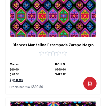
Blancos Mantelina Estampada Zarape Negro
Metro
ROLLO
$29.99
$599.80
$20.99
$419.80
Precio especial
$419.85
$599.80
Precio habitual