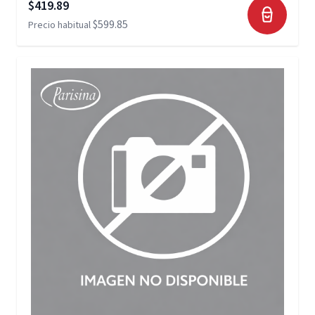
Precio especial
$419.89
$599.85
Precio habitual