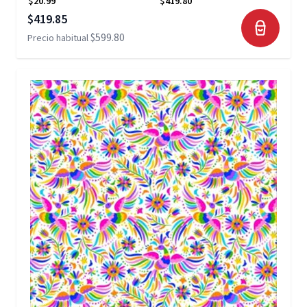
$20.99
$419.80
Precio especial
$419.85
$599.80
Precio habitual