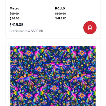
Metro
ROLLO
$29.99
$599.80
$20.99
$419.80
Precio especial
$419.85
$599.80
Precio habitual