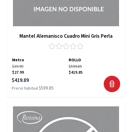
Mantel Alemanisco Cuadro Mini Gris Perla
Metro
ROLLO
$39.99
$599.85
$27.99
$419.85
Precio especial
$419.89
$599.85
Precio habitual