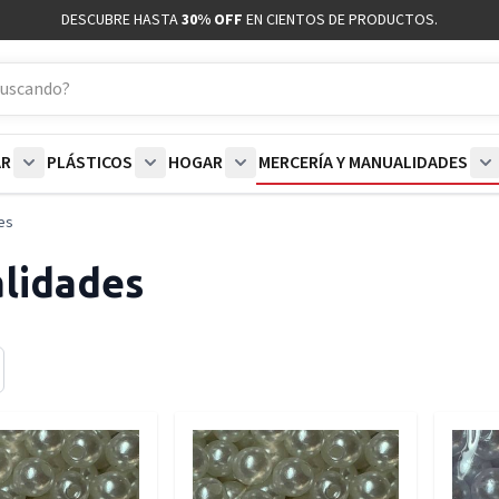
DESCUBRE HASTA
30% OFF
EN CIENTOS DE PRODUCTOS.
AR
PLÁSTICOS
HOGAR
MERCERÍA Y MANUALIDADES
coración category
bmenu for Blancos category
Show submenu for Polar category
Show submenu for Plásticos category
Show submenu for Hogar categor
S
es
lidades