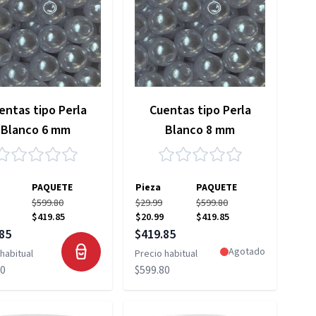
entas tipo Perla
Cuentas tipo Perla
Blanco 6 mm
Blanco 8 mm
PAQUETE
Pieza
PAQUETE
$599.80
$29.99
$599.80
$419.85
$20.99
$419.85
 especial
Precio especial
85
$419.85
Agotado
habitual
Precio habitual
80
$599.80