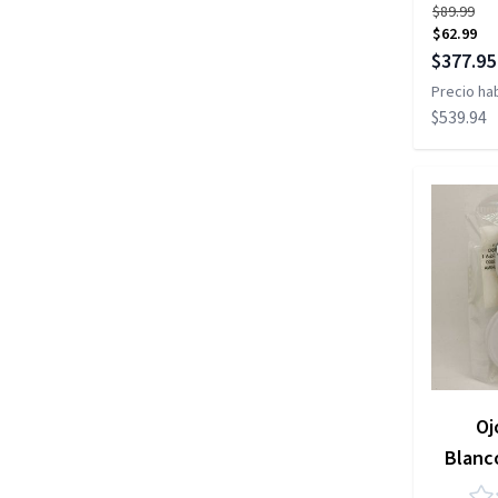
$89.99
$62.99
Precio es
$377.95
Precio hab
$539.94
Oj
Blanc