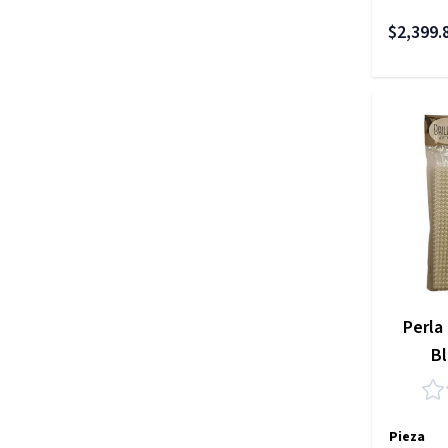
$2,399.
Perla
B
Pieza