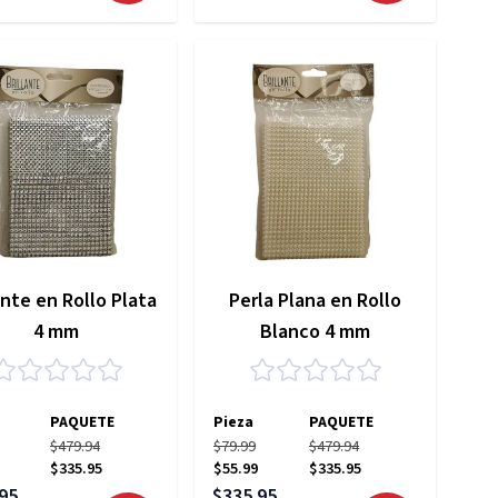
ante en Rollo Plata
Perla Plana en Rollo
4 mm
Blanco 4 mm
PAQUETE
Pieza
PAQUETE
$479.94
$79.99
$479.94
$335.95
$55.99
$335.95
 especial
Precio especial
95
$335.95