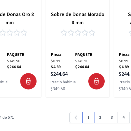
de Donas Oro 8
Sobre de Donas Morado
S
mm
8 mm
PAQUETE
Pieza
PAQUETE
Pieza
$349.50
$6.99
$349.50
$6.99
$244.64
$4.89
$244.64
$4.89
pecial
Precio especial
Precio
$244.64
$244.
itual
Precio habitual
Precio 
$349.50
$349.
4
de
571
1
2
3
4
Estás leyendo la página
Página
Página
Pági