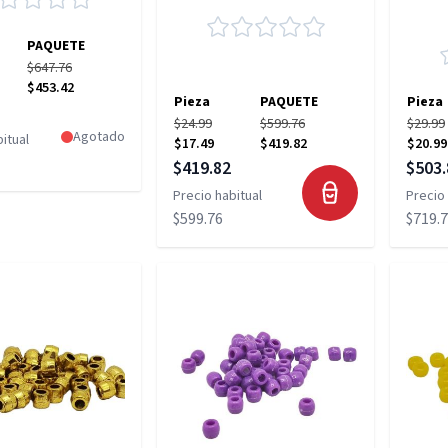
PAQUETE
$647.76
$453.42
Pieza
PAQUETE
Pieza
pecial
$24.99
$599.76
$29.99
Agotado
itual
$17.49
$419.82
$20.99
Precio especial
Precio
$419.82
$503.
Precio habitual
Precio 
$599.76
$719.