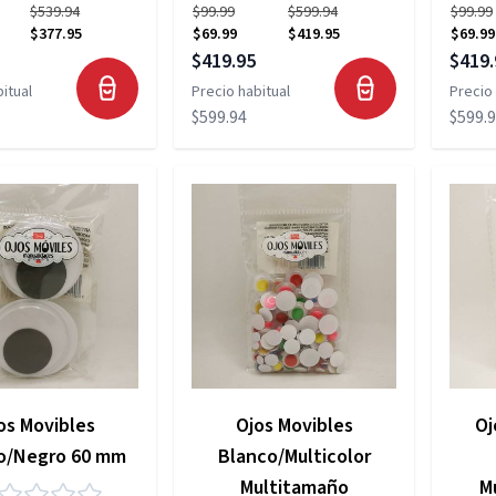
$539.94
$99.99
$599.94
$99.99
$377.95
$69.99
$419.95
$69.99
pecial
Precio especial
Precio
$419.95
$419.
itual
Precio habitual
Precio 
$599.94
$599.
os Movibles
Ojos Movibles
Oj
o/Negro 60 mm
Blanco/Multicolor
Multitamaño
M