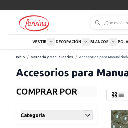
Ir al contenido
Buscar
Buscar
VESTIR
DECORACIÓN
BLANCOS
POL
Show submenu for Vestir category
Show submenu for De
Show su
Inicio
/
Mercería y Manualidades
/
Accesorios para Manualidad
Accesorios para Manua
COMPRAR POR
Skip to product list
Categoría
filter