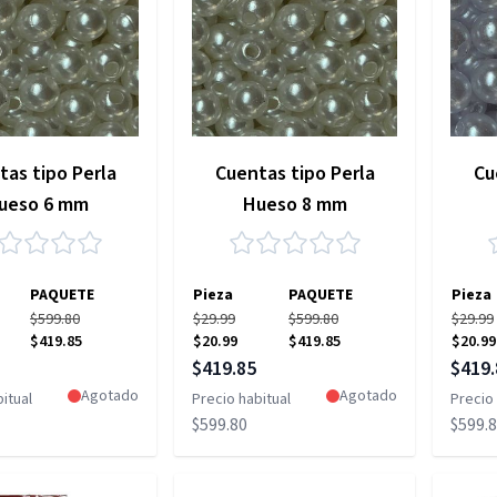
tas tipo Perla
Cuentas tipo Perla
Cu
ueso 6 mm
Hueso 8 mm
PAQUETE
Pieza
PAQUETE
Pieza
$599.80
$29.99
$599.80
$29.99
$419.85
$20.99
$419.85
$20.99
pecial
Precio especial
Precio
$419.85
$419.
Agotado
Agotado
itual
Precio habitual
Precio 
$599.80
$599.