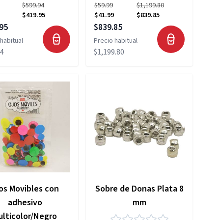
$599.94
$59.99
$1,199.80
$419.95
$41.99
$839.85
 especial
Precio especial
95
$839.85
habitual
Precio habitual
94
$1,199.80
os Movibles con
Sobre de Donas Plata 8
adhesivo
mm
ulticolor/Negro