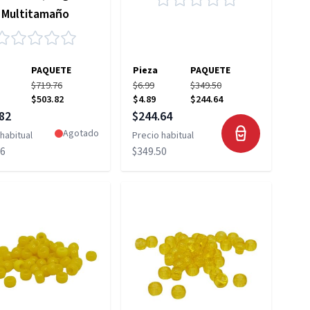
Multitamaño
PAQUETE
Pieza
PAQUETE
$719.76
$6.99
$349.50
$503.82
$4.89
$244.64
 especial
Precio especial
82
$244.64
Agotado
habitual
Precio habitual
76
$349.50