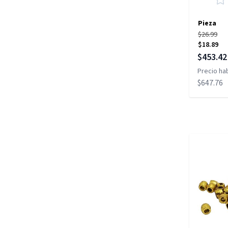
Pieza
$26.99
$18.89
Precio es
$453.42
Precio hab
$647.76