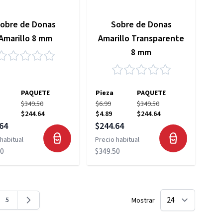
obre de Donas
Sobre de Donas
Amarillo 8 mm
Amarillo Transparente
8 mm
PAQUETE
Pieza
PAQUETE
$349.50
$6.99
$349.50
$244.64
$4.89
$244.64
 especial
Precio especial
64
$244.64
habitual
Precio habitual
50
$349.50
5
Mostrar
na
Página