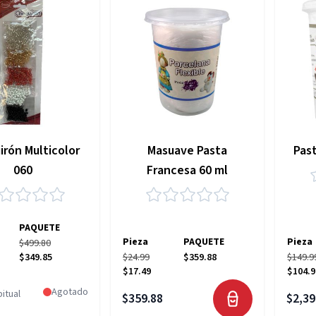
irón Multicolor
Masuave Pasta
Pas
060
Francesa 60 ml
PAQUETE
Pieza
PAQUETE
Pieza
$499.80
$349.85
$24.99
$359.88
$149.9
pecial
$17.49
$104.9
Agotado
itual
$359.88
$2,39