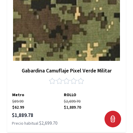
Gabardina Camuflaje Pixel Verde Militar
Metro
ROLLO
$89.99
$2,699.70
$62.99
$1,889.70
Precio especial
$1,889.78
$2,699.70
Precio habitual