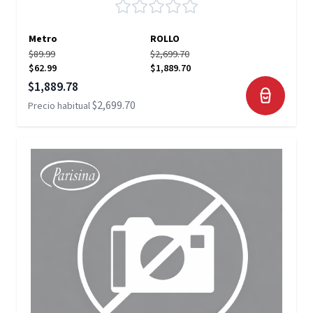
Metro
ROLLO
$89.99
$2,699.70
$62.99
$1,889.70
Precio especial
$1,889.78
$2,699.70
Precio habitual