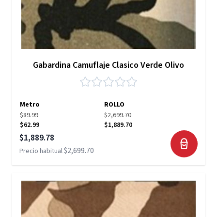
Gabardina Camuflaje Clasico Verde Olivo
Metro
ROLLO
$89.99
$2,699.70
$62.99
$1,889.70
Precio especial
$1,889.78
$2,699.70
Precio habitual