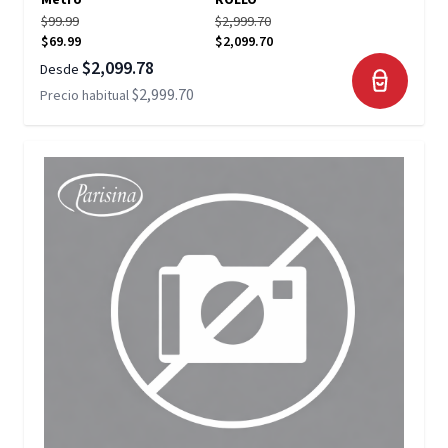
Metro
ROLLO
$99.99
$2,999.70
$69.99
$2,099.70
$2,099.78
Desde
$2,999.70
Precio habitual