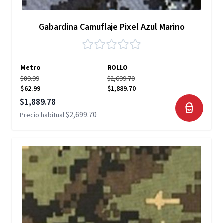
Gabardina Camuflaje Pixel Azul Marino
Metro
ROLLO
$89.99
$2,699.70
$62.99
$1,889.70
Precio especial
$1,889.78
$2,699.70
Precio habitual