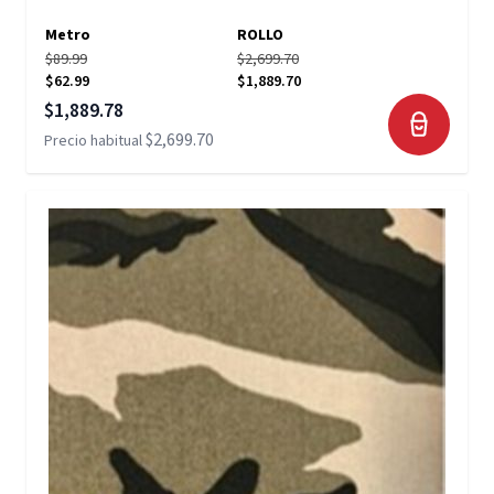
Metro
ROLLO
$89.99
$2,699.70
$62.99
$1,889.70
Precio especial
$1,889.78
$2,699.70
Precio habitual