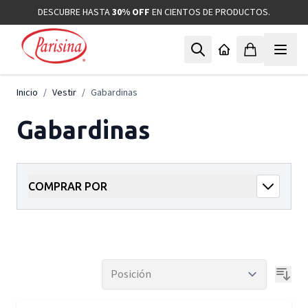
Ir al contenido
DESCUBRE HASTA
30% OFF
EN CIENTOS DE PRODUCTOS.
Inicio
/
Vestir
/
Gabardinas
Gabardinas
COMPRAR POR