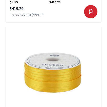
$4.19
$419.29
Precio especial
$419.29
$599.00
Precio habitual