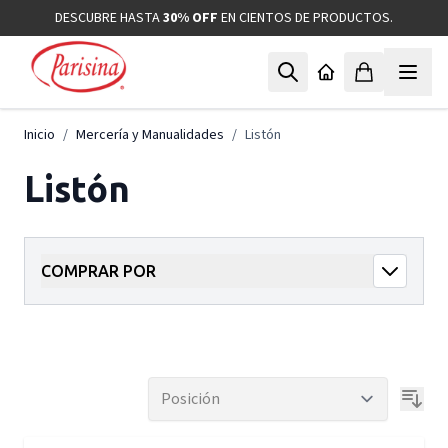
Ir al contenido
DESCUBRE HASTA
30% OFF
EN CIENTOS DE PRODUCTOS.
Inicio
/
Mercería y Manualidades
/
Listón
Listón
COMPRAR POR