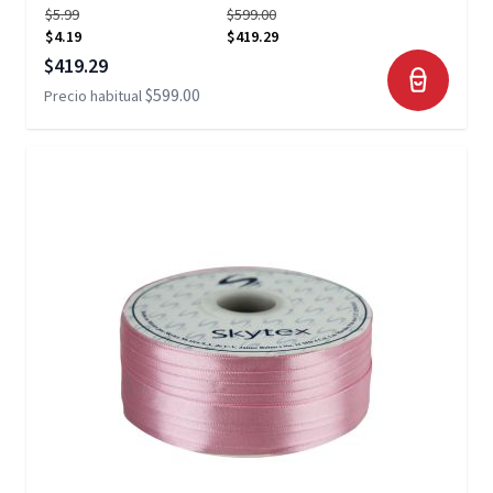
$5.99
$599.00
$4.19
$419.29
Precio especial
$419.29
$599.00
Precio habitual