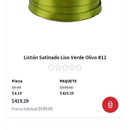
Listón Satinado Liso Verde Olivo #12
Pieza
PAQUETE
$5.99
$599.00
$4.19
$419.29
Precio especial
$419.29
$599.00
Precio habitual