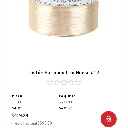
Listón Satinado Liso Hueso #12
Pieza
PAQUETE
$5.99
$599.00
$4.19
$419.29
Precio especial
$419.29
$599.00
Precio habitual