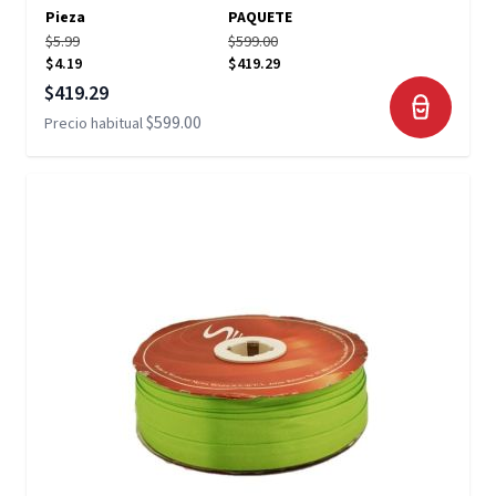
Pieza
PAQUETE
$5.99
$599.00
$4.19
$419.29
Precio especial
$419.29
$599.00
Precio habitual