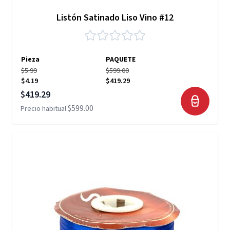
Listón Satinado Liso Vino #12
Pieza
PAQUETE
$5.99
$599.00
$4.19
$419.29
Precio especial
$419.29
$599.00
Precio habitual