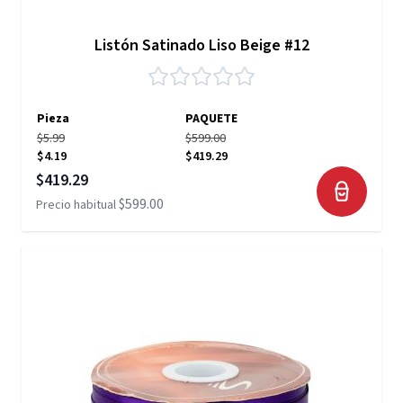
Listón Satinado Liso Beige #12
Pieza
PAQUETE
$5.99
$599.00
$4.19
$419.29
Precio especial
$419.29
$599.00
Precio habitual