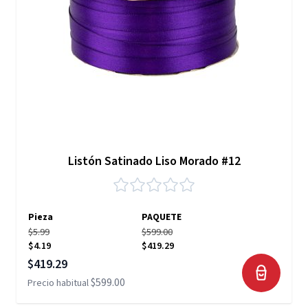
Listón Satinado Liso Morado #12
Pieza
PAQUETE
$5.99
$599.00
$4.19
$419.29
Precio especial
$419.29
$599.00
Precio habitual