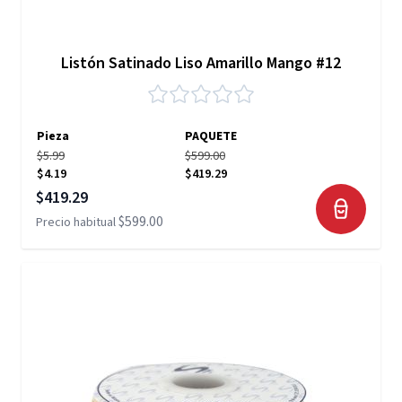
Listón Satinado Liso Amarillo Mango #12
Pieza
PAQUETE
$5.99
$599.00
$4.19
$419.29
Precio especial
$419.29
$599.00
Precio habitual