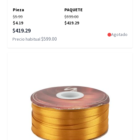
Pieza
PAQUETE
$5.99
$599.00
$4.19
$419.29
Precio especial
$419.29
Agotado
$599.00
Precio habitual