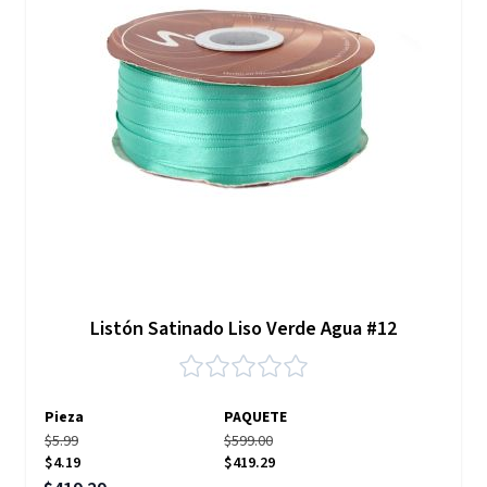
Listón Satinado Liso Verde Agua #12
Pieza
PAQUETE
$5.99
$599.00
$4.19
$419.29
Precio especial