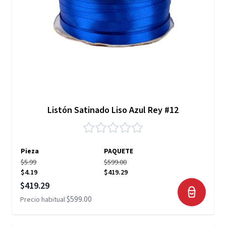
Listón Satinado Liso Azul Rey #12
Pieza
PAQUETE
$5.99
$599.00
$4.19
$419.29
Precio especial
$419.29
$599.00
Precio habitual