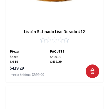
Listón Satinado Liso Dorado #12
Pieza
PAQUETE
$5.99
$599.00
$4.19
$419.29
Precio especial
$419.29
$599.00
Precio habitual