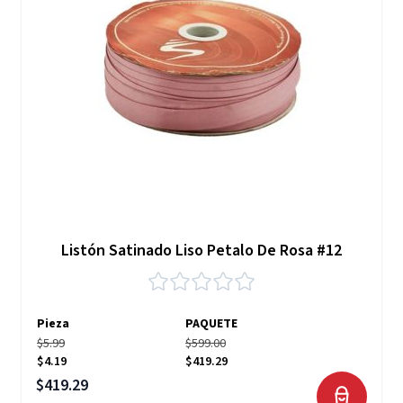
Listón Satinado Liso Petalo De Rosa #12
Pieza
PAQUETE
$5.99
$599.00
$4.19
$419.29
Precio especial
$419.29