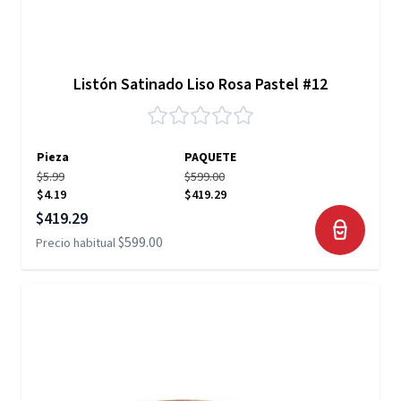
Listón Satinado Liso Rosa Pastel #12
Pieza
PAQUETE
$5.99
$599.00
$4.19
$419.29
Precio especial
$419.29
$599.00
Precio habitual