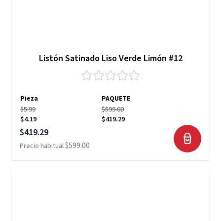
Listón Satinado Liso Verde Limón #12
Pieza
PAQUETE
$5.99
$599.00
$4.19
$419.29
Precio especial
$419.29
$599.00
Precio habitual