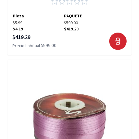
Pieza
PAQUETE
$5.99
$599.00
$4.19
$419.29
Precio especial
$419.29
$599.00
Precio habitual