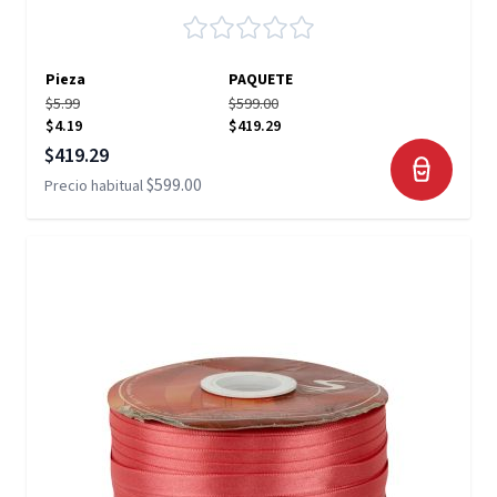
Pieza
PAQUETE
$5.99
$599.00
$4.19
$419.29
Precio especial
$419.29
$599.00
Precio habitual