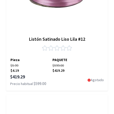
Listón Satinado Liso Lila #12
Pieza
PAQUETE
$5.99
$599.00
$4.19
$419.29
Precio especial
$419.29
Agotado
$599.00
Precio habitual