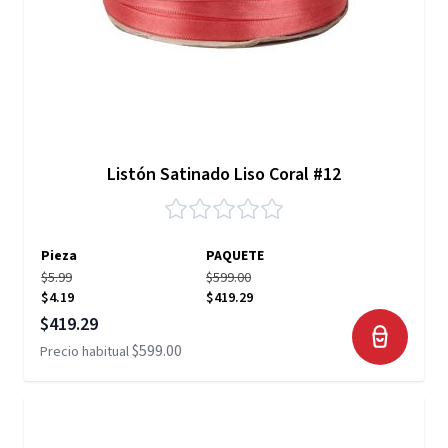
Listón Satinado Liso Coral #12
Pieza
PAQUETE
$5.99
$599.00
$4.19
$419.29
Precio especial
$419.29
$599.00
Precio habitual