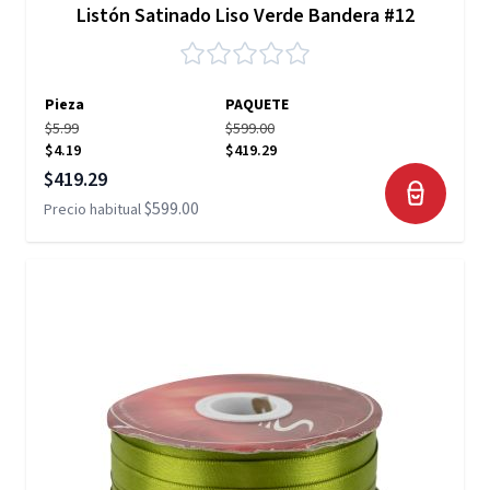
Listón Satinado Liso Verde Bandera #12
Pieza
PAQUETE
$5.99
$599.00
$4.19
$419.29
Precio especial
$419.29
$599.00
Precio habitual