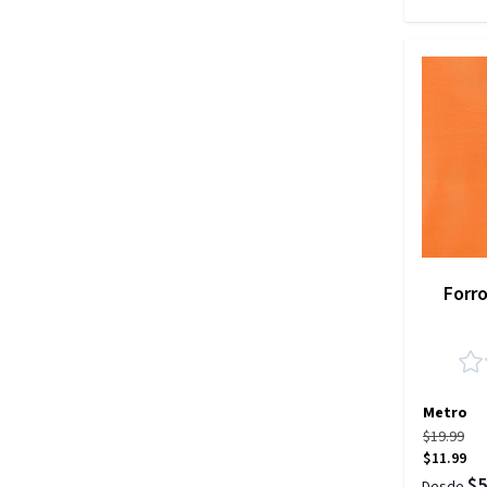
Forr
Metro
$19.99
$11.99
$5