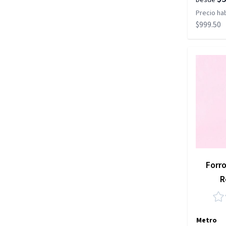
Desde
Precio hab
$999.50
Forr
R
Metro