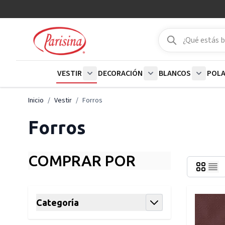
Ir al contenido
Buscar
Buscar
VESTIR
DECORACIÓN
BLANCOS
POL
Show submenu for Vestir category
Show submenu for De
Show su
Inicio
/
Vestir
/
Forros
Forros
COMPRAR POR
Skip to product list
Categoría
filter