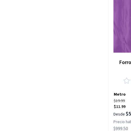
Forr
Metro
$19.99
$11.99
$5
Desde
Precio hab
$999.50