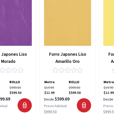
o Japones Liso
Forro Japones Liso
Fo
Morado
Amarillo Oro
A
ROLLO
Metro
ROLLO
Metro
$999.50
$19.99
$999.50
$19.99
$599.50
$11.99
$599.50
$11.99
99.69
$599.69
Desde
Desde
itual
Precio habitual
Precio 
$999.50
$999.