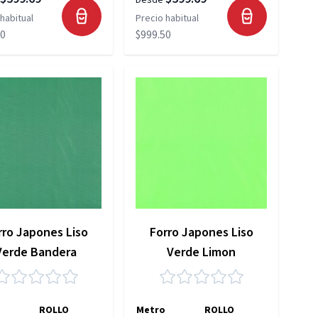
Desde
habitual
Precio habitual
50
$999.50
rro Japones Liso
Forro Japones Liso
Verde Bandera
Verde Limon
ROLLO
Metro
ROLLO