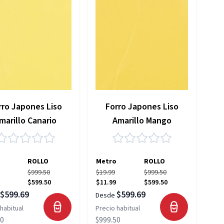
rro Japones Liso
Forro Japones Liso
marillo Canario
Amarillo Mango
ROLLO
Metro
ROLLO
$999.50
$19.99
$999.50
$599.50
$11.99
$599.50
$599.69
$599.69
Desde
habitual
Precio habitual
50
$999.50