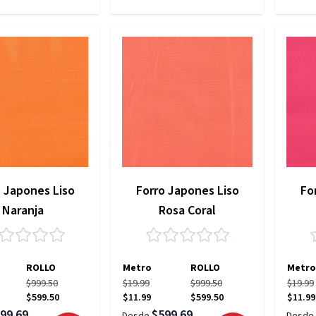
o Japones Liso
Forro Japones Liso
Fo
Naranja
Rosa Coral
ROLLO
Metro
ROLLO
Metro
$999.50
$19.99
$999.50
$19.99
$599.50
$11.99
$599.50
$11.99
99.69
$599.69