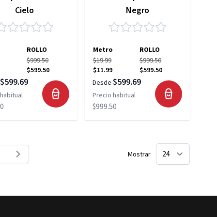
Cielo
Negro
ROLLO
Metro
ROLLO
$999.50
$19.99
$999.50
$599.50
$11.99
$599.50
$599.69
$599.69
Desde
habitual
Precio habitual
50
$999.50
Mostrar
na
ágina