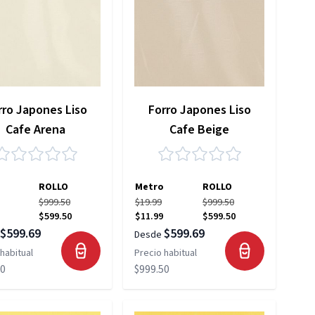
rro Japones Liso
Forro Japones Liso
Cafe Arena
Cafe Beige
ROLLO
Metro
ROLLO
$999.50
$19.99
$999.50
$599.50
$11.99
$599.50
$599.69
$599.69
Desde
habitual
Precio habitual
50
$999.50