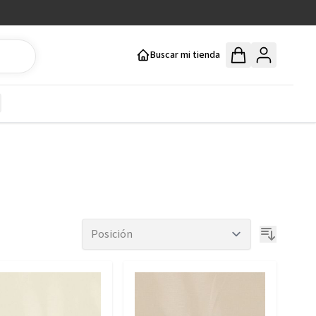
Buscar mi tienda
y
how submenu for Mercería y Manualidades category