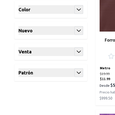
Color
filter
Nuevo
filter
Forr
Venta
filter
Metro
Patrón
$19.99
$11.99
filter
$5
Desde
Precio hab
$999.50