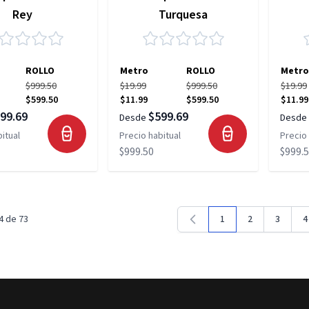
Rey
Turquesa
ROLLO
Metro
ROLLO
Metro
$999.50
$19.99
$999.50
$19.99
$599.50
$11.99
$599.50
$11.99
99.69
$599.69
Desde
Desde
itual
Precio habitual
Precio 
$999.50
$999.
4
de
73
1
2
3
4
Estás leyendo la pági
Página
Página
P