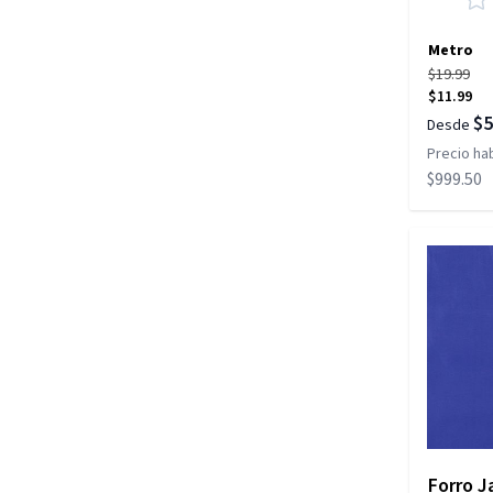
Metro
$19.99
$11.99
$5
Desde
Precio hab
$999.50
Forro J