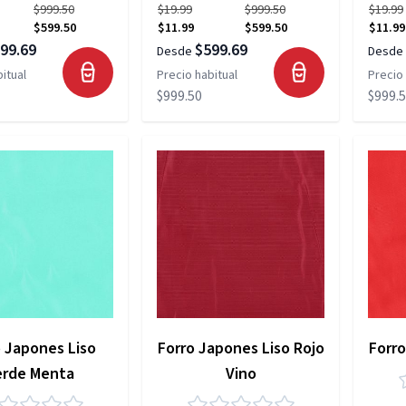
$999.50
$19.99
$999.50
$19.99
$599.50
$11.99
$599.50
$11.99
99.69
$599.69
Desde
Desde
itual
Precio habitual
Precio 
$999.50
$999.
o Japones Liso
Forro Japones Liso Rojo
Forro
erde Menta
Vino