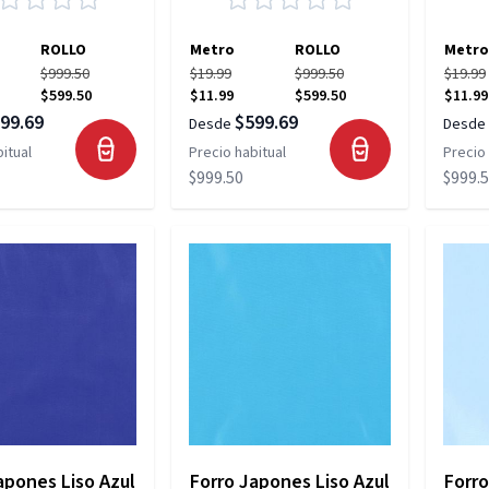
ROLLO
Metro
ROLLO
Metro
$999.50
$19.99
$999.50
$19.99
$599.50
$11.99
$599.50
$11.99
99.69
$599.69
Desde
Desde
itual
Precio habitual
Precio 
$999.50
$999.
apones Liso Azul
Forro Japones Liso Azul
Forro