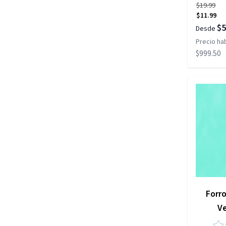
$19.99
$11.99
$5
Desde
Precio hab
$999.50
Forr
V