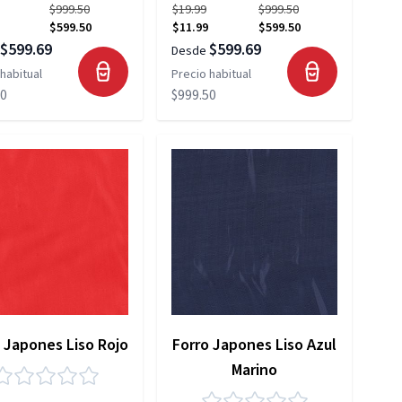
$999.50
$19.99
$999.50
$599.50
$11.99
$599.50
$599.69
$599.69
Desde
habitual
Precio habitual
50
$999.50
 Japones Liso Rojo
Forro Japones Liso Azul
Marino