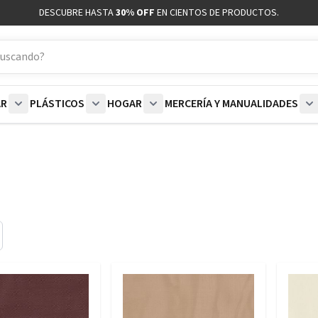
DESCUBRE HASTA
30% OFF
EN CIENTOS DE PRODUCTOS.
AR
PLÁSTICOS
HOGAR
MERCERÍA Y MANUALIDADES
coración category
bmenu for Blancos category
Show submenu for Polar category
Show submenu for Plásticos category
Show submenu for Hogar categor
S