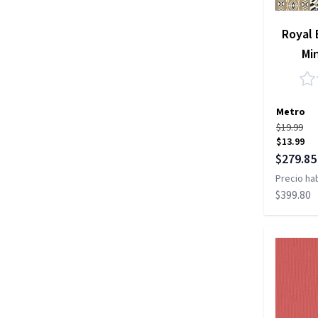
Royal 
Mi
Metro
$19.99
$13.99
Precio es
$279.85
Precio hab
$399.80