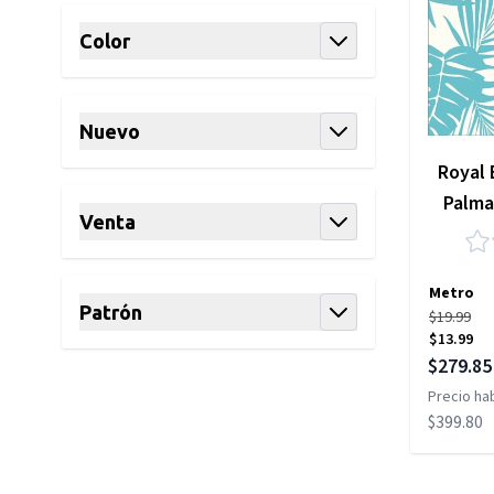
Color
filter
Nuevo
filter
Royal 
Palma
Venta
filter
Metro
Patrón
$19.99
$13.99
filter
Precio es
$279.85
Precio hab
$399.80