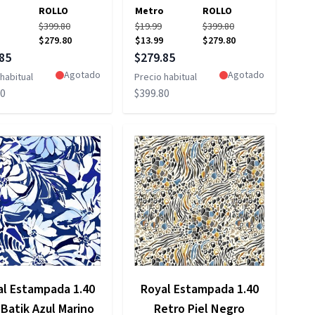
ROLLO
Metro
ROLLO
$399.80
$19.99
$399.80
$279.80
$13.99
$279.80
 especial
Precio especial
85
$279.85
Agotado
Agotado
habitual
Precio habitual
80
$399.80
al Estampada 1.40
Royal Estampada 1.40
 Batik Azul Marino
Retro Piel Negro