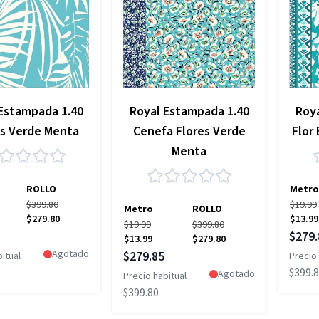
Estampada 1.40
Royal Estampada 1.40
Roy
s Verde Menta
Cenefa Flores Verde
Flor
Menta
ROLLO
Metro
$399.80
$19.99
Metro
ROLLO
$279.80
$13.99
$19.99
$399.80
pecial
Precio
$279.
$13.99
$279.80
Precio especial
Agotado
$279.85
itual
Precio 
$399.
Agotado
Precio habitual
$399.80