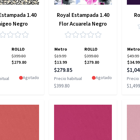
Estampada 1.40
Royal Estampada 1.40
Ro
nigeo Negro
Flor Acuarela Negro
ROLLO
Metro
ROLLO
Metro
$399.80
$19.99
$399.80
$49.99
$279.80
$13.99
$279.80
$34.99
pecial
Precio especial
Precio
$279.85
$1,04
Agotado
Agotado
itual
Precio habitual
Precio 
$399.80
$1,499