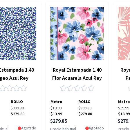
Estampada 1.40
Royal Estampada 1.40
Roy
geo Azul Rey
Flor Acuarela Azul Rey
P
ROLLO
Metro
ROLLO
Metro
$399.80
$19.99
$399.80
$19.99
$279.80
$13.99
$279.80
$13.99
pecial
Precio especial
Precio
$279.85
$279.
Agotado
Agotado
itual
Precio habitual
Precio 