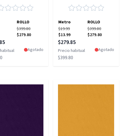
ROLLO
Metro
ROLLO
$399.80
$19.99
$399.80
$279.80
$13.99
$279.80
 especial
Precio especial
85
$279.85
Agotado
Agotado
habitual
Precio habitual
80
$399.80