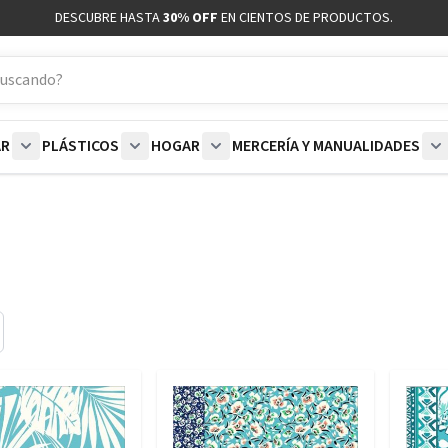
DESCUBRE HASTA
30% OFF
EN CIENTOS DE PRODUCTOS.
AR
PLÁSTICOS
HOGAR
MERCERÍA Y MANUALIDADES
coración category
bmenu for Blancos category
Show submenu for Polar category
Show submenu for Plásticos category
Show submenu for Hogar categor
S