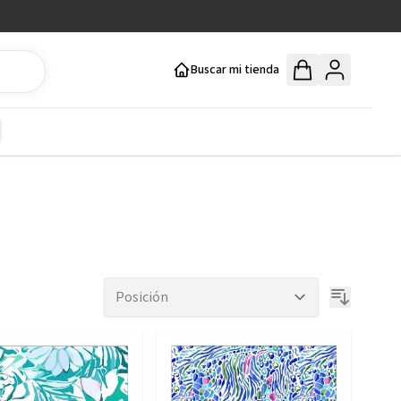
Buscar mi tienda
y
how submenu for Mercería y Manualidades category