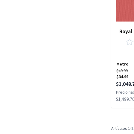
Royal 
Metro
$49.99
$34.99
Precio es
$1,049.
Precio hab
$1,499.7
Artículos
1
-
2