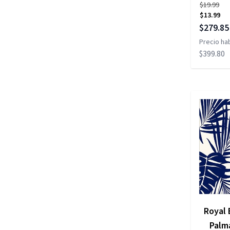
$19.99
$13.99
Precio es
$279.85
Precio hab
$399.80
Royal 
Palm