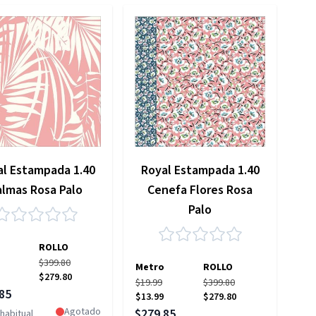
al Estampada 1.40
Royal Estampada 1.40
almas Rosa Palo
Cenefa Flores Rosa
Palo
ROLLO
$399.80
Metro
ROLLO
$279.80
$19.99
$399.80
 especial
85
$13.99
$279.80
Precio especial
Agotado
$279.85
habitual