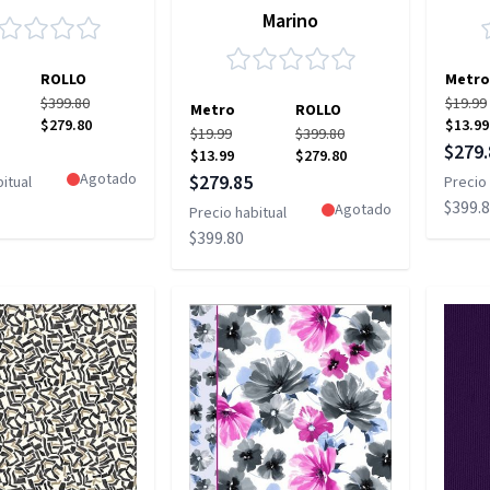
Marino
ROLLO
Metro
$399.80
$19.99
Metro
ROLLO
$279.80
$13.99
$19.99
$399.80
pecial
Precio
$279.
$13.99
$279.80
Precio especial
Agotado
$279.85
itual
Precio 
$399.
Agotado
Precio habitual
$399.80