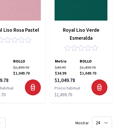
l Liso Rosa Pastel
Royal Liso Verde
Esmeralda
ROLLO
Metro
ROLLO
$1,499.70
$49.99
$1,499.70
$1,049.70
$34.99
$1,049.70
 especial
Precio especial
9.78
$1,049.78
habitual
Precio habitual
.70
$1,499.70
Mostrar
la página