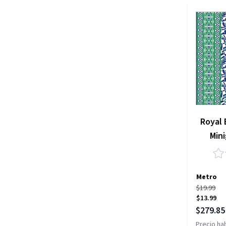
Royal 
Mini
Metro
$19.99
$13.99
Precio es
$279.85
Precio hab