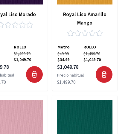
yal Liso Morado
Royal Liso Amarillo
Mango
ROLLO
Metro
ROLLO
$1,499.70
$49.99
$1,499.70
$1,049.70
$34.99
$1,049.70
 especial
Precio especial
9.78
$1,049.78
habitual
Precio habitual
.70
$1,499.70