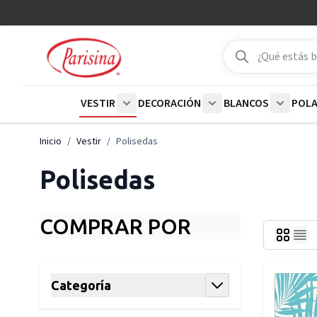
Ir al contenido
Buscar
Buscar
VESTIR
DECORACIÓN
BLANCOS
POL
Show submenu for Vestir category
Show submenu for De
Show su
Inicio
/
Vestir
/
Polisedas
Polisedas
COMPRAR POR
Skip to product list
Categoría
filter