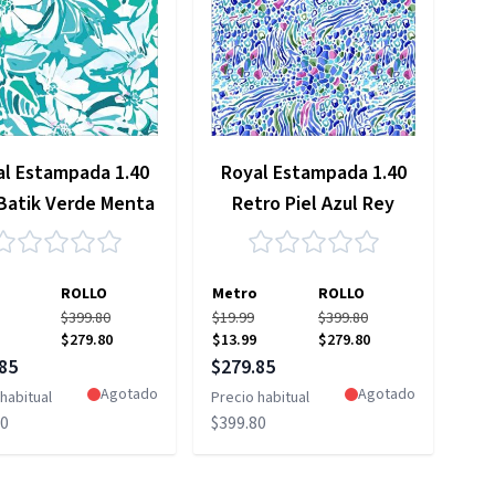
al Estampada 1.40
Royal Estampada 1.40
 Batik Verde Menta
Retro Piel Azul Rey
ROLLO
Metro
ROLLO
$399.80
$19.99
$399.80
$279.80
$13.99
$279.80
 especial
Precio especial
85
$279.85
Agotado
Agotado
habitual
Precio habitual
80
$399.80