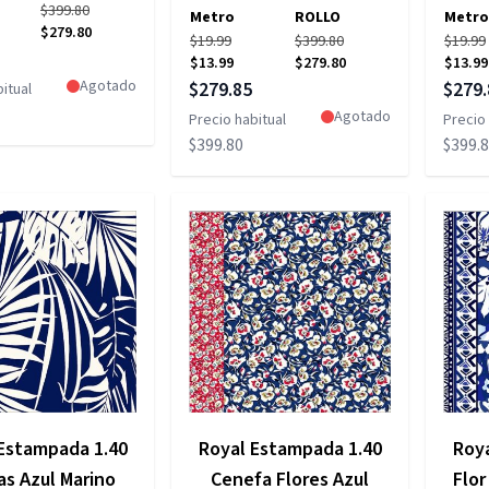
$399.80
Metro
ROLLO
Metro
$279.80
$19.99
$399.80
$19.99
pecial
$13.99
$279.80
$13.99
Precio especial
Precio
Agotado
$279.85
$279.
itual
Agotado
Precio habitual
Precio 
$399.80
$399.
Estampada 1.40
Royal Estampada 1.40
Roy
as Azul Marino
Cenefa Flores Azul
Flor