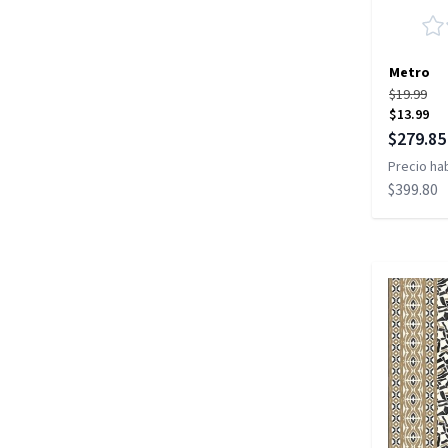
Metro
$19.99
$13.99
Precio es
$279.85
Precio hab
$399.80