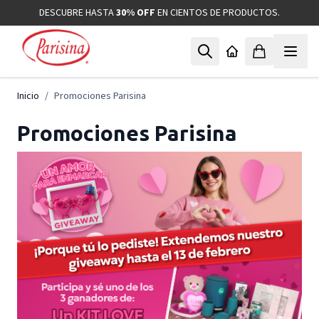
Ir al contenido
DESCUBRE HASTA
30% OFF
EN CIENTOS DE PRODUCTOS.
Inicio
/
Promociones Parisina
Promociones Parisina