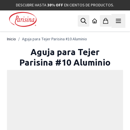
Ir al contenido
DESCUBRE HASTA
30% OFF
EN CIENTOS DE PRODUCTOS.
Inicio
/
Aguja para Tejer Parisina #10 Aluminio
Aguja para Tejer
Parisina #10 Aluminio