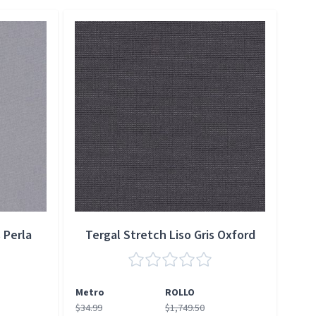
 Perla
Tergal Stretch Liso Gris Oxford
Metro
ROLLO
Met
$34.99
$1,749.50
$34.