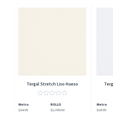
Press to skip carousel
Tergal Stretch Liso Hueso
Terg
Metro
ROLLO
Metro
$34.99
$1,749.50
$34.99