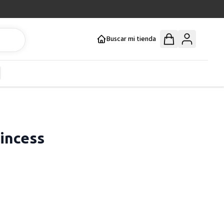
Buscar mi tienda
y
how submenu for Mercería y Manualidades category
incess