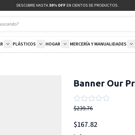
DESCUBRE HASTA
30% OFF
EN CIENTOS DE PRODUCTOS.
AR
PLÁSTICOS
HOGAR
MERCERÍA Y MANUALIDADES
coración category
bmenu for Blancos category
Show submenu for Polar category
Show submenu for Plásticos category
Show submenu for Hogar categor
S
Banner Our Pr
$239.76
$167.82