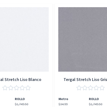
al Stretch Liso Blanco
Tergal Stretch Liso Gris
ROLLO
Metro
ROLLO
$1,749.50
$34.99
$1,749.50