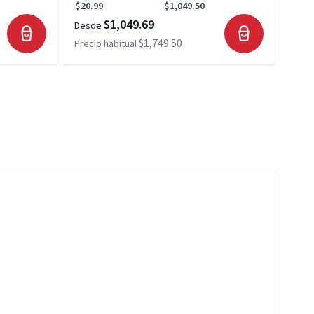
$20.99
$1,049.50
$20.
$1,049.69
Desde
Desd
$1,749.50
Precio habitual
Preci