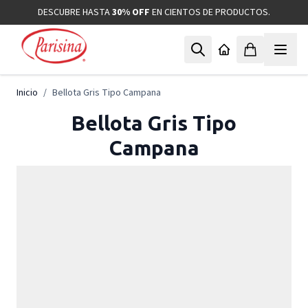
Ir al contenido
DESCUBRE HASTA
30% OFF
EN CIENTOS DE PRODUCTOS.
Inicio
/
Bellota Gris Tipo Campana
Bellota Gris Tipo
Campana