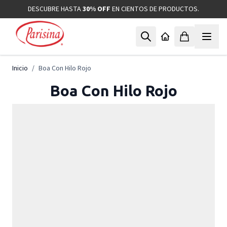
Ir al contenido
DESCUBRE HASTA
30% OFF
EN CIENTOS DE PRODUCTOS.
Inicio
/
Boa Con Hilo Rojo
Boa Con Hilo Rojo