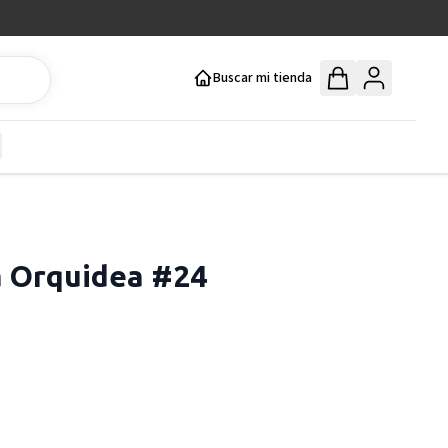
Buscar mi tienda
y
how submenu for Mercería y Manualidades category
a Orquidea #24