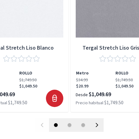
al Stretch Liso Blanco
Tergal Stretch Liso Gris
ROLLO
Metro
ROLLO
$1,749.50
$34.99
$1,749.50
$1,049.50
$20.99
$1,049.50
049.69
$1,049.69
Desde
$1,749.50
$1,749.50
tual
Precio habitual