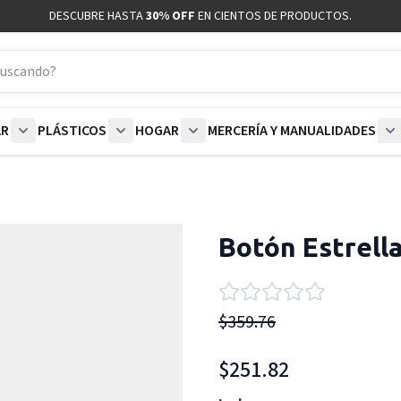
DESCUBRE HASTA
30% OFF
EN CIENTOS DE PRODUCTOS.
AR
PLÁSTICOS
HOGAR
MERCERÍA Y MANUALIDADES
coración category
bmenu for Blancos category
Show submenu for Polar category
Show submenu for Plásticos category
Show submenu for Hogar categor
S
Botón Estrell
$359.76
$251.82