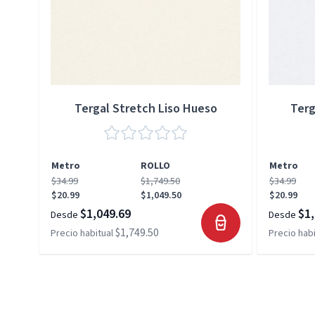
Tergal Stretch Liso Hueso
Terg
Metro
ROLLO
Metro
$34.99
$1,749.50
$34.99
$20.99
$1,049.50
$20.99
$1,049.69
$1,
Desde
Desde
$1,749.50
Precio habitual
Precio habi