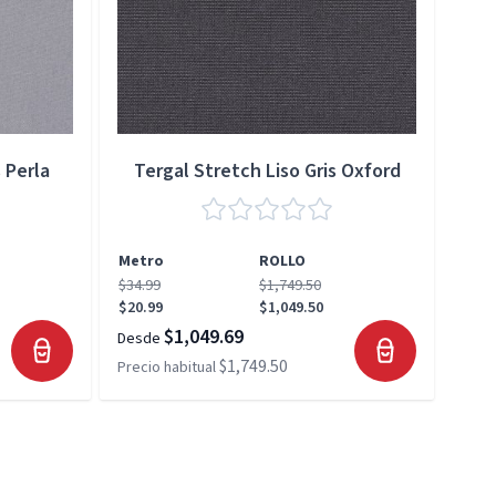
 Perla
Tergal Stretch Liso Gris Oxford
Metro
ROLLO
Met
$34.99
$1,749.50
$34.
$20.99
$1,049.50
$20.
$1,049.69
Desde
Desd
$1,749.50
Precio habitual
Preci