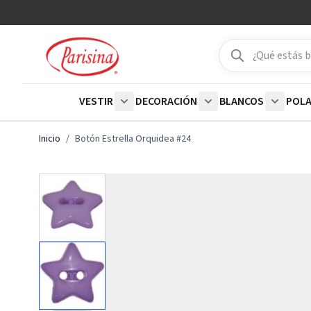
Ir al contenido
Buscar
Buscar
VESTIR
DECORACIÓN
BLANCOS
POL
Show submenu for Vestir category
Show submenu for De
Show su
Inicio
/
Botón Estrella Orquidea #24