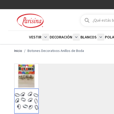
Ir al contenido
Buscar
Buscar
VESTIR
DECORACIÓN
BLANCOS
POL
Show submenu for Vestir category
Show submenu for De
Show su
Inicio
/
Botones Decorativos Anillos de Boda