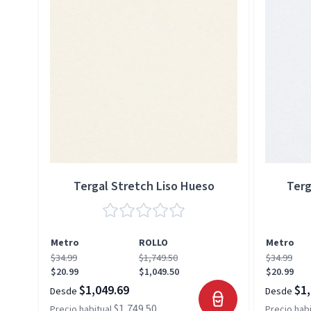
Tergal Stretch Liso Hueso
Terg
Metro
ROLLO
Metro
$34.99
$1,749.50
$34.99
$20.99
$1,049.50
$20.99
$1,049.69
$1,
Desde
Desde
$1,749.50
Precio habitual
Precio habi