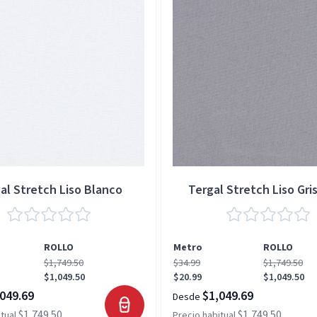
al Stretch Liso Blanco
Tergal Stretch Liso Gris
ROLLO
Metro
ROLLO
$1,749.50
$34.99
$1,749.50
$1,049.50
$20.99
$1,049.50
049.69
$1,049.69
Desde
$1,749.50
$1,749.50
tual
Precio habitual