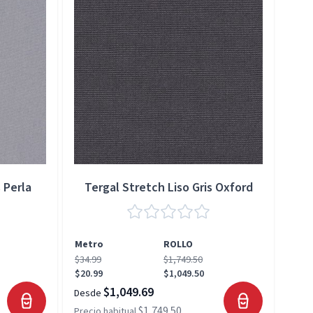
 Perla
Tergal Stretch Liso Gris Oxford
Metro
ROLLO
Met
$34.99
$1,749.50
$34.
$20.99
$1,049.50
$20.
$1,049.69
Desde
Desd
$1,749.50
Precio habitual
Preci