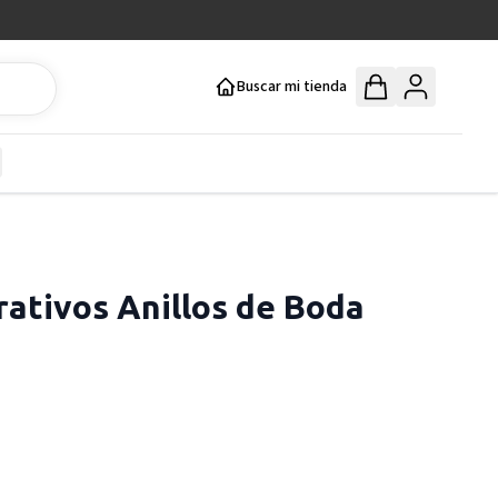
Buscar mi tienda
y
how submenu for Mercería y Manualidades category
ativos Anillos de Boda