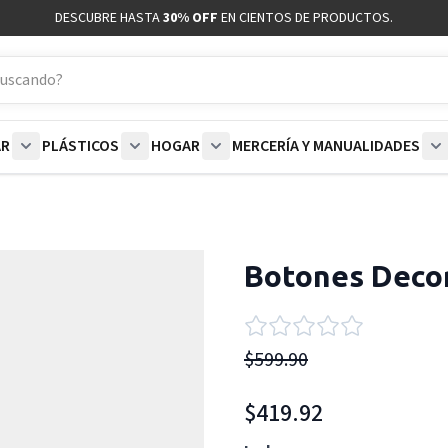
DESCUBRE HASTA
30% OFF
EN CIENTOS DE PRODUCTOS.
AR
PLÁSTICOS
HOGAR
MERCERÍA Y MANUALIDADES
coración category
bmenu for Blancos category
Show submenu for Polar category
Show submenu for Plásticos category
Show submenu for Hogar categor
S
Botones Decor
$599.90
$419.92