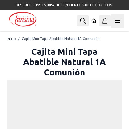
Ir al contenido
DESCUBRE HASTA
30% OFF
EN CIENTOS DE PRODUCTOS.
Inicio
/
Cajita Mini Tapa Abatible Natural 1A Comunión
Cajita Mini Tapa
Abatible Natural 1A
Comunión