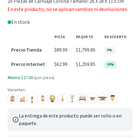
20 Piezas de Carruaje Corona Tamaño: 26 X 28 X 11.5 cm
En este producto, no se aplican cambios ni devoluciones.
En stock
PIEZA
PAQUETE
DESCUENTO
Precio Tienda
$89.99
$1,799.80
0%
Precio Internet
$62.99
$1,259.85
30%
Ahorro
$27.00
(por pieza)
Variantes:
La entrega de este producto puede ser rollo o en
paquete.