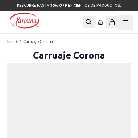
Ir al contenido
DESCUBRE HASTA
30% OFF
EN CIENTOS DE PRODUCTOS.
Inicio
/
Carruaje Corona
Carruaje Corona