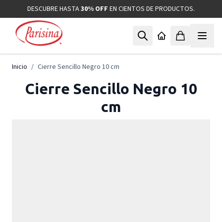
Ir al contenido
DESCUBRE HASTA
30% OFF
EN CIENTOS DE PRODUCTOS.
Inicio
/
Cierre Sencillo Negro 10 cm
Cierre Sencillo Negro 10
cm