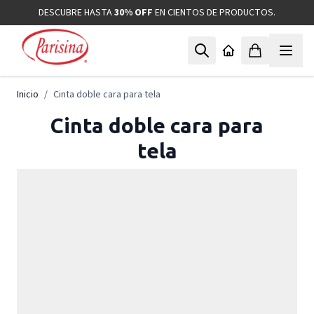
Ir al contenido
DESCUBRE HASTA
30% OFF
EN CIENTOS DE PRODUCTOS.
Inicio
/
Cinta doble cara para tela
Cinta doble cara para
tela