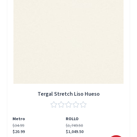
Tergal Stretch Liso Hueso
Metro
ROLLO
$34.99
$1,749.50
$20.99
$1,049.50