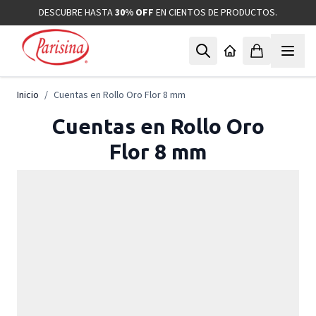
Ir al contenido
DESCUBRE HASTA
30% OFF
EN CIENTOS DE PRODUCTOS.
Inicio
/
Cuentas en Rollo Oro Flor 8 mm
Cuentas en Rollo Oro
Flor 8 mm