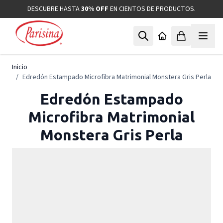
Ir al contenido
DESCUBRE HASTA
30% OFF
EN CIENTOS DE PRODUCTOS.
Inicio
/
Edredón Estampado Microfibra Matrimonial Monstera Gris Perla
Edredón Estampado
Microfibra Matrimonial
Monstera Gris Perla