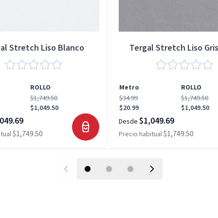
al Stretch Liso Blanco
Tergal Stretch Liso Gris
ROLLO
Metro
ROLLO
$1,749.50
$34.99
$1,749.50
$1,049.50
$20.99
$1,049.50
049.69
$1,049.69
Desde
$1,749.50
$1,749.50
tual
Precio habitual