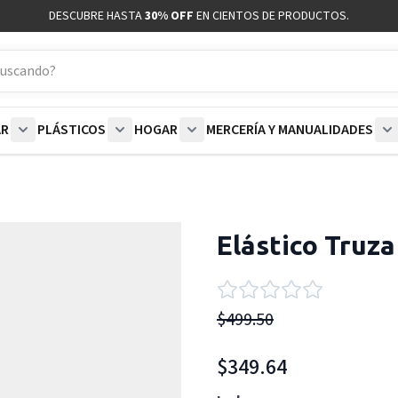
DESCUBRE HASTA
30% OFF
EN CIENTOS DE PRODUCTOS.
AR
PLÁSTICOS
HOGAR
MERCERÍA Y MANUALIDADES
coración category
bmenu for Blancos category
Show submenu for Polar category
Show submenu for Plásticos category
Show submenu for Hogar categor
S
Elástico Truz
$499.50
$349.64