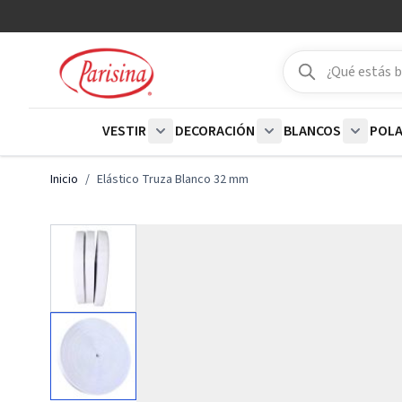
Ir al contenido
Buscar
Buscar
VESTIR
DECORACIÓN
BLANCOS
POL
Show submenu for Vestir category
Show submenu for De
Show su
Inicio
/
Elástico Truza Blanco 32 mm