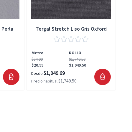
 Perla
Tergal Stretch Liso Gris Oxford
Metro
ROLLO
Met
$34.99
$1,749.50
$34.
$20.99
$1,049.50
$20.
$1,049.69
Desde
Desd
$1,749.50
Precio habitual
Preci