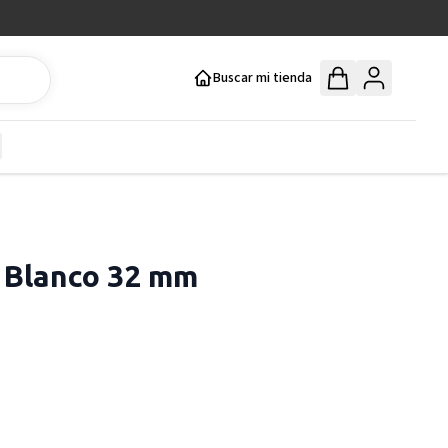
Buscar mi tienda
y
how submenu for Mercería y Manualidades category
a Blanco 32 mm