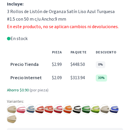
Incluye:
3 Rollos de Listón de Organza Satín Liso Azul Turquesa
#1.5 con 50 m c/u Ancho:9 mm
En este producto, no se aplican cambios ni devoluciones.
En stock
PIEZA
PAQUETE
DESCUENTO
Precio Tienda
$2.99
$448.50
0%
Precio Internet
$2.09
$313.94
30%
Ahorro
$0.90
(por pieza)
Variantes: