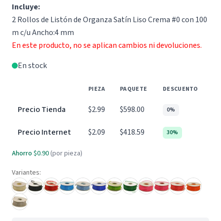
Incluye:
2 Rollos de Listón de Organza Satín Liso Crema #0 con 100
m c/u Ancho:4 mm
En este producto, no se aplican cambios ni devoluciones.
En stock
PIEZA
PAQUETE
DESCUENTO
Precio Tienda
$2.99
$598.00
0%
Precio Internet
$2.09
$418.59
30%
Ahorro
$0.90
(por pieza)
Variantes: