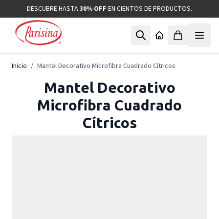
Ir al contenido
DESCUBRE HASTA
30% OFF
EN CIENTOS DE PRODUCTOS.
Inicio
/
Mantel Decorativo Microfibra Cuadrado Cítricos
Mantel Decorativo
Microfibra Cuadrado
Cítricos