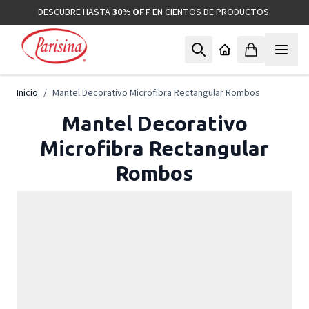
Ir al contenido
DESCUBRE HASTA
30% OFF
EN CIENTOS DE PRODUCTOS.
Inicio
/
Mantel Decorativo Microfibra Rectangular Rombos
Mantel Decorativo
Microfibra Rectangular
Rombos