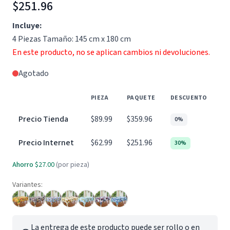
$251.96
Incluye:
4 Piezas Tamaño: 145 cm x 180 cm
En este producto, no se aplican cambios ni devoluciones.
Agotado
PIEZA
PAQUETE
DESCUENTO
Precio Tienda
$89.99
$359.96
0%
Precio Internet
$62.99
$251.96
30%
Ahorro
$27.00
(por pieza)
Variantes:
La entrega de este producto puede ser rollo o en