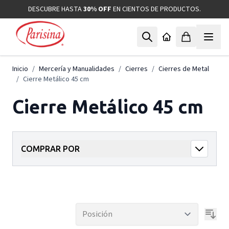
Ir al contenido
DESCUBRE HASTA
30% OFF
EN CIENTOS DE PRODUCTOS.
Inicio
/
Mercería y Manualidades
/
Cierres
/
Cierres de Metal
/
Cierre Metálico 45 cm
Cierre Metálico 45 cm
COMPRAR POR