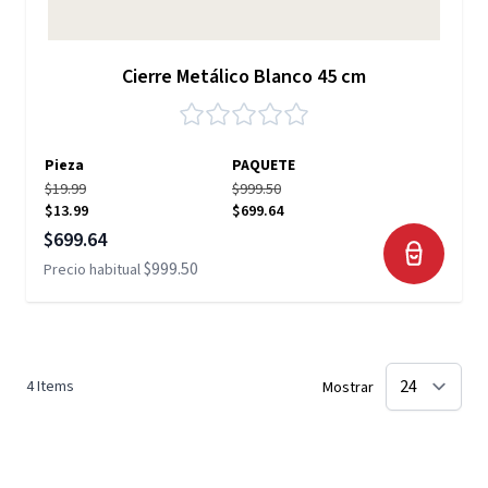
Cierre Metálico Blanco 45 cm
Pieza
PAQUETE
$19.99
$999.50
$13.99
$699.64
Precio especial
$699.64
$999.50
Precio habitual
4
Items
Mostrar