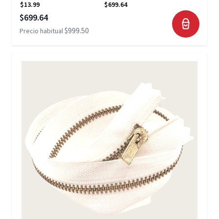
$13.99
$699.64
Precio especial
$699.64
$999.50
Precio habitual