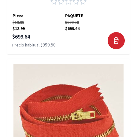
Pieza
PAQUETE
$19.99
$999.50
$13.99
$699.64
Precio especial
$699.64
$999.50
Precio habitual