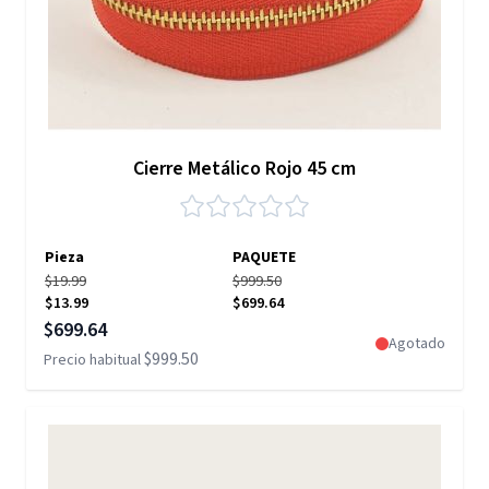
Cierre Metálico Rojo 45 cm
Pieza
PAQUETE
$19.99
$999.50
$13.99
$699.64
Precio especial
$699.64
Agotado
$999.50
Precio habitual