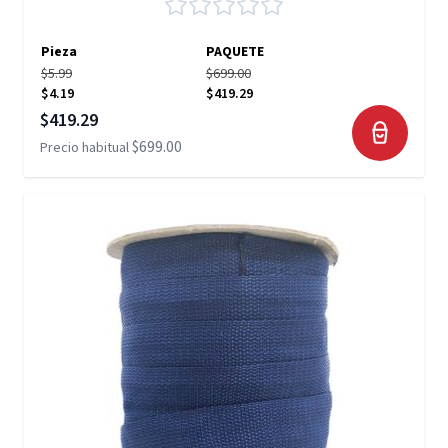
Pieza
PAQUETE
$5.99
$699.00
$4.19
$419.29
Precio especial
$419.29
$699.00
Precio habitual