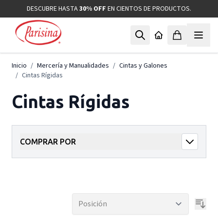
Ir al contenido
DESCUBRE HASTA
30% OFF
EN CIENTOS DE PRODUCTOS.
Inicio
/
Mercería y Manualidades
/
Cintas y Galones
/
Cintas Rígidas
Cintas Rígidas
COMPRAR POR