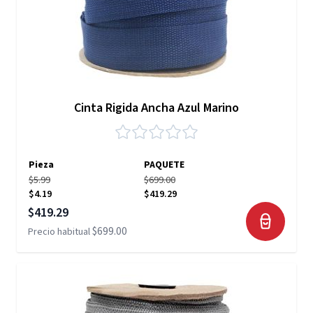
Cinta Rigida Ancha Azul Marino
Pieza
PAQUETE
$5.99
$699.00
$4.19
$419.29
Precio especial
$419.29
$699.00
Precio habitual