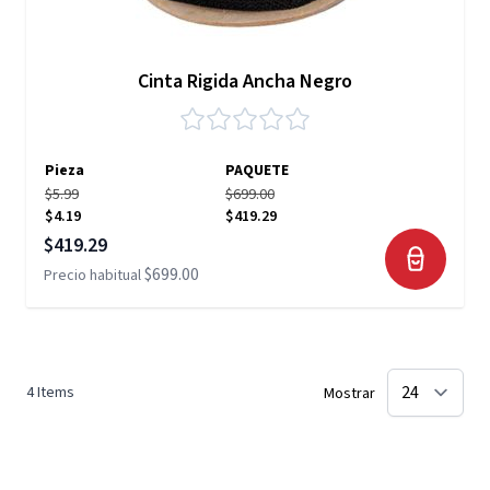
Cinta Rigida Ancha Negro
Pieza
PAQUETE
$5.99
$699.00
$4.19
$419.29
Precio especial
$419.29
$699.00
Precio habitual
4
Items
Mostrar