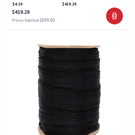
$4.19
$419.29
Precio especial
$419.29
$699.00
Precio habitual