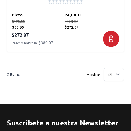
Pieza
PAQUETE
$129.99
$389.97
$90.99
$272.97
Precio especial
$272.97
$389.97
Precio habitual
3
Items
Mostrar
Suscríbete a nuestra Newsletter