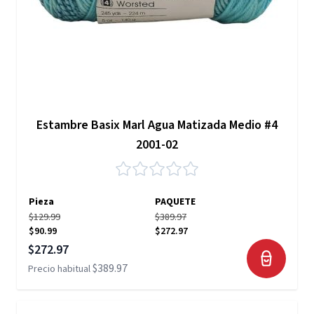
Estambre Basix Marl Agua Matizada Medio #4
2001-02
Pieza
PAQUETE
$129.99
$389.97
$90.99
$272.97
Precio especial
$272.97
$389.97
Precio habitual