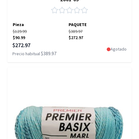
Pieza
PAQUETE
$129.99
$389.97
$90.99
$272.97
Precio especial
$272.97
Agotado
$389.97
Precio habitual