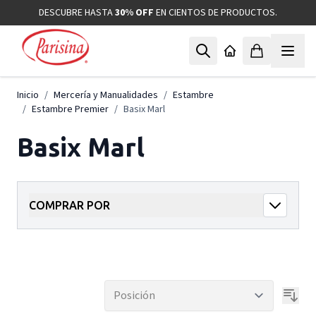
Ir al contenido
DESCUBRE HASTA
30% OFF
EN CIENTOS DE PRODUCTOS.
Inicio
/
Mercería y Manualidades
/
Estambre
/
Estambre Premier
/
Basix Marl
Basix Marl
COMPRAR POR