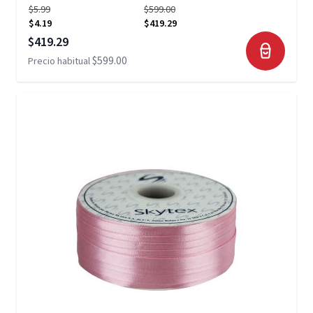
$5.99
$599.00
$4.19
$419.29
Precio especial
$419.29
$599.00
Precio habitual