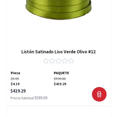
Listón Satinado Liso Verde Olivo #12
Pieza
PAQUETE
$5.99
$599.00
$4.19
$419.29
Precio especial
$419.29
$599.00
Precio habitual