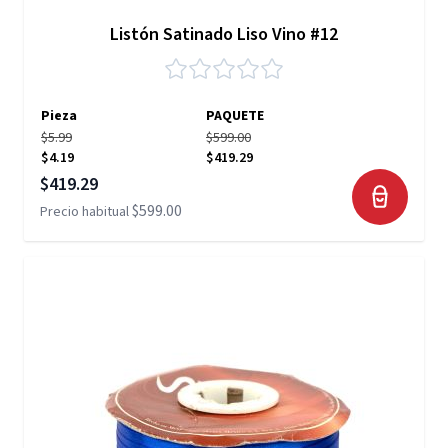
Listón Satinado Liso Vino #12
Pieza
PAQUETE
$5.99
$599.00
$4.19
$419.29
Precio especial
$419.29
$599.00
Precio habitual