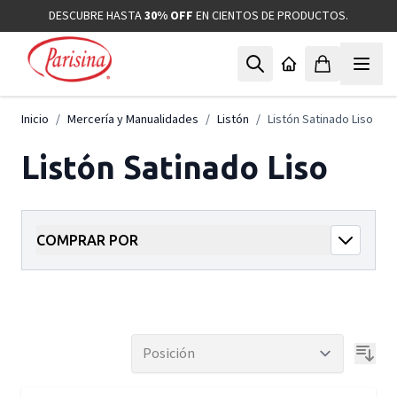
Ir al contenido
DESCUBRE HASTA
30% OFF
EN CIENTOS DE PRODUCTOS.
Inicio
/
Mercería y Manualidades
/
Listón
/
Listón Satinado Liso
Listón Satinado Liso
COMPRAR POR