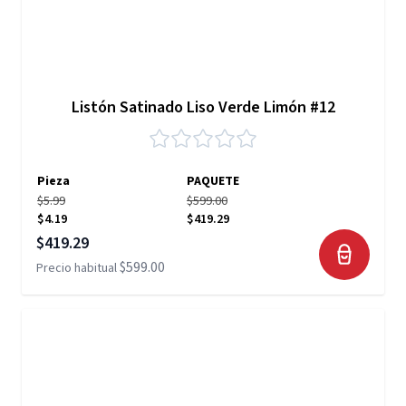
Listón Satinado Liso Verde Limón #12
Pieza
PAQUETE
$5.99
$599.00
$4.19
$419.29
Precio especial
$419.29
$599.00
Precio habitual