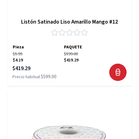
Listón Satinado Liso Amarillo Mango #12
Pieza
PAQUETE
$5.99
$599.00
$4.19
$419.29
Precio especial
$419.29
$599.00
Precio habitual