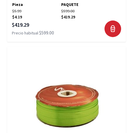
Pieza
PAQUETE
$5.99
$599.00
$4.19
$419.29
Precio especial
$419.29
$599.00
Precio habitual