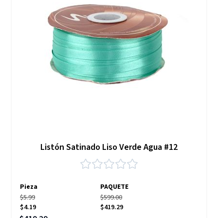
Listón Satinado Liso Verde Agua #12
Pieza
PAQUETE
$5.99
$599.00
$4.19
$419.29
Precio especial