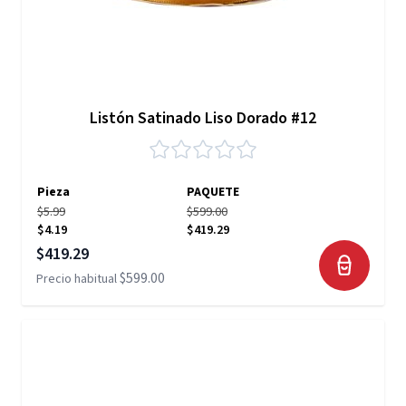
Listón Satinado Liso Dorado #12
Pieza
PAQUETE
$5.99
$599.00
$4.19
$419.29
Precio especial
$419.29
$599.00
Precio habitual