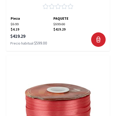
Pieza
PAQUETE
$5.99
$599.00
$4.19
$419.29
Precio especial
$419.29
$599.00
Precio habitual