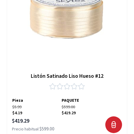
Listón Satinado Liso Hueso #12
Pieza
PAQUETE
$5.99
$599.00
$4.19
$419.29
Precio especial
$419.29
$599.00
Precio habitual