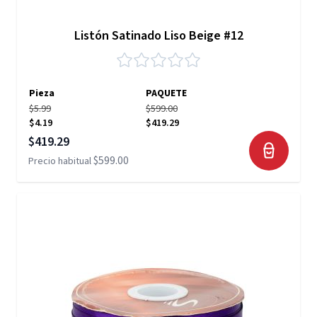
Listón Satinado Liso Beige #12
Pieza
PAQUETE
$5.99
$599.00
$4.19
$419.29
Precio especial
$419.29
$599.00
Precio habitual