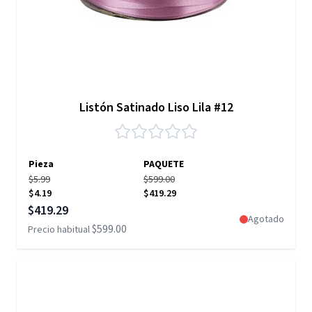
Listón Satinado Liso Lila #12
Pieza
PAQUETE
$5.99
$599.00
$4.19
$419.29
Precio especial
$419.29
Agotado
$599.00
Precio habitual