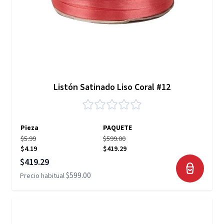
Listón Satinado Liso Coral #12
Pieza
PAQUETE
$5.99
$599.00
$4.19
$419.29
Precio especial
$419.29
$599.00
Precio habitual