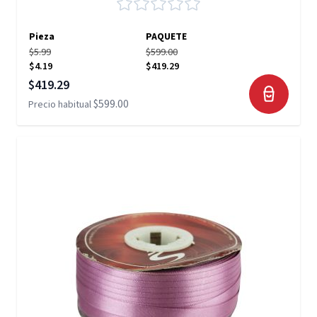
Pieza
PAQUETE
$5.99
$599.00
$4.19
$419.29
Precio especial
$419.29
$599.00
Precio habitual