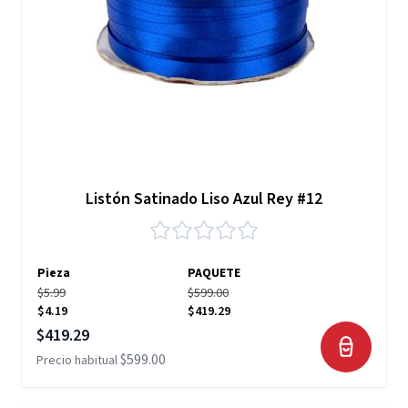
Listón Satinado Liso Azul Rey #12
Pieza
PAQUETE
$5.99
$599.00
$4.19
$419.29
Precio especial
$419.29
$599.00
Precio habitual