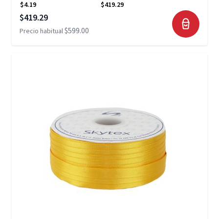
$4.19
$419.29
Precio especial
$419.29
$599.00
Precio habitual