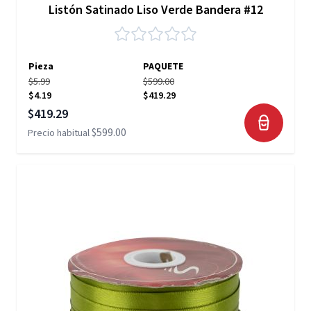
Listón Satinado Liso Verde Bandera #12
Pieza
PAQUETE
$5.99
$599.00
$4.19
$419.29
Precio especial
$419.29
$599.00
Precio habitual