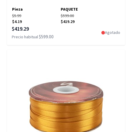
Pieza
PAQUETE
$5.99
$599.00
$4.19
$419.29
Precio especial
$419.29
Agotado
$599.00
Precio habitual