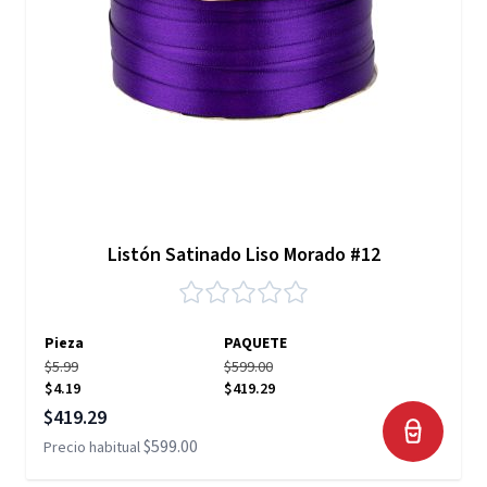
Listón Satinado Liso Morado #12
Pieza
PAQUETE
$5.99
$599.00
$4.19
$419.29
Precio especial
$419.29
$599.00
Precio habitual