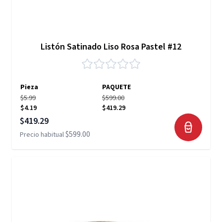
Listón Satinado Liso Rosa Pastel #12
Pieza
PAQUETE
$5.99
$599.00
$4.19
$419.29
Precio especial
$419.29
$599.00
Precio habitual