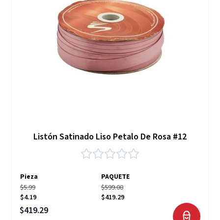
Listón Satinado Liso Petalo De Rosa #12
Pieza
PAQUETE
$5.99
$599.00
$4.19
$419.29
Precio especial
$419.29