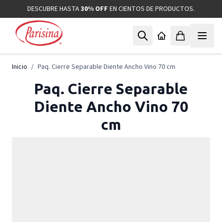
Ir al contenido
DESCUBRE HASTA
30% OFF
EN CIENTOS DE PRODUCTOS.
Inicio
/
Paq. Cierre Separable Diente Ancho Vino 70 cm
Paq. Cierre Separable
Diente Ancho Vino 70
cm