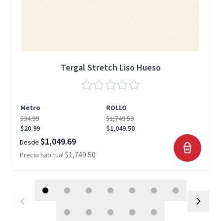
Tergal Stretch Liso Hueso
Metro
ROLLO
$34.99
$1,749.50
$20.99
$1,049.50
$1,049.69
Desde
$1,749.50
Precio habitual