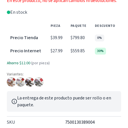
En este producto, no se aplican cambios ni devoluciones.
En stock
PIEZA
PAQUETE
DESCUENTO
Precio Tienda
$39.99
$799.80
0%
Precio Internet
$27.99
$559.85
30%
Ahorro
$12.00
(por pieza)
Variantes:
La entrega de este producto puede ser rollo o en
paquete.
SKU
7500130389004