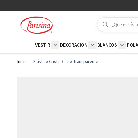
Ir al contenido
Buscar
Buscar
VESTIR
DECORACIÓN
BLANCOS
POL
Show submenu for Vestir category
Show submenu for De
Show su
Inicio
/
Plástico Cristal 8 Liso Transparente