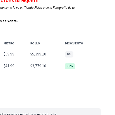
UCTO ES EN PAQUETE
de como lo ve en Tienda Física o en la Fotografía de la
s de Venta.
METRO
ROLLO
DESCUENTO
$59.99
$5,399.10
0%
$41.99
$3,779.10
30%
cto puede ser rollo o en paquete.