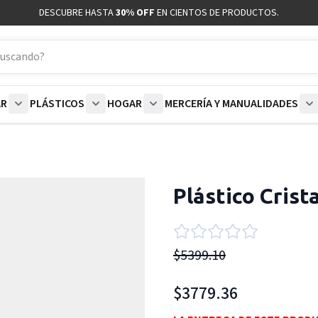
DESCUBRE HASTA
30% OFF
EN CIENTOS DE PRODUCTOS.
AR
PLÁSTICOS
HOGAR
MERCERÍA Y MANUALIDADES
coración category
bmenu for Blancos category
Show submenu for Polar category
Show submenu for Plásticos category
Show submenu for Hogar categor
S
Plástico Crist
$5399.10
$3779.36