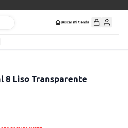
Buscar mi tienda
y
how submenu for Mercería y Manualidades category
al 8 Liso Transparente