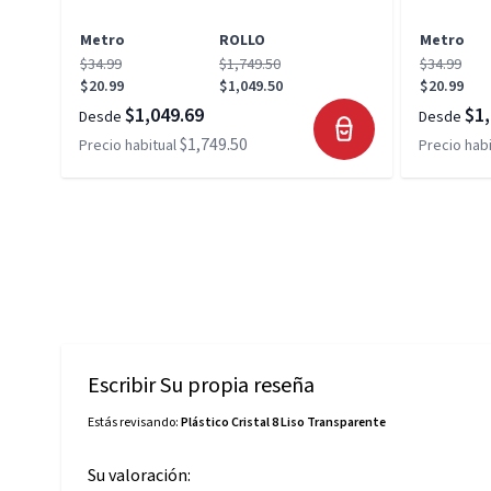
Metro
ROLLO
Metro
$34.99
$1,749.50
$34.99
$20.99
$1,049.50
$20.99
$1,049.69
$1,
Desde
Desde
$1,749.50
Precio habitual
Precio habi
Escribir Su propia reseña
Estás revisando:
Plástico Cristal 8 Liso Transparente
Su valoración: