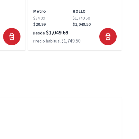
Metro
ROLLO
Met
$34.99
$1,749.50
$34.
$20.99
$1,049.50
$20.
$1,049.69
Desde
Desd
$1,749.50
Precio habitual
Preci