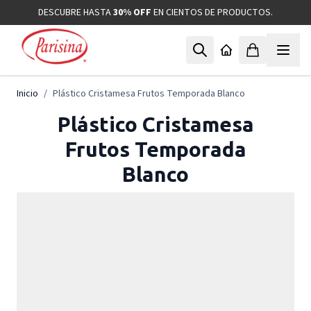
Ir al contenido
DESCUBRE HASTA
30% OFF
EN CIENTOS DE PRODUCTOS.
Inicio
/
Plástico Cristamesa Frutos Temporada Blanco
Plástico Cristamesa
Frutos Temporada
Blanco