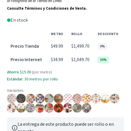
la Fotografía de la Tienda en Línea.
Consulte Términos y Condiciones de Venta.
En stock
METRO
ROLLO
DESCUENTO
Precio Tienda
$49.99
$1,499.70
0%
Precio Internet
$34.99
$1,049.70
30%
Ahorro
$15.00
(por metro)
Estándar:
30 metros por rollo
Variantes:
La entrega de este producto puede ser rollo o en