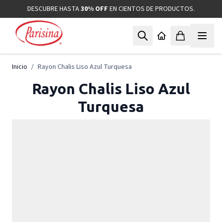
Ir al contenido
DESCUBRE HASTA
30% OFF
EN CIENTOS DE PRODUCTOS.
Inicio
/
Rayon Chalis Liso Azul Turquesa
Rayon Chalis Liso Azul
Turquesa