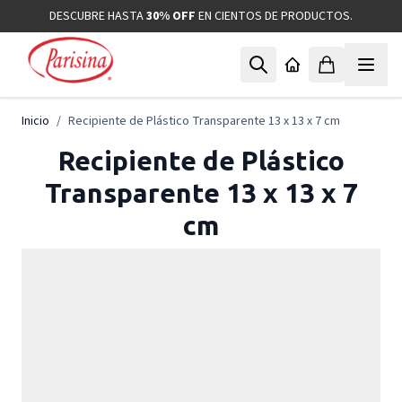
Ir al contenido
DESCUBRE HASTA
30% OFF
EN CIENTOS DE PRODUCTOS.
Inicio
/
Recipiente de Plástico Transparente 13 x 13 x 7 cm
Recipiente de Plástico
Transparente 13 x 13 x 7
cm