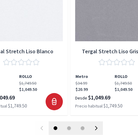
al Stretch Liso Blanco
Tergal Stretch Liso Gris
ROLLO
Metro
ROLLO
$1,749.50
$34.99
$1,749.50
$1,049.50
$20.99
$1,049.50
049.69
$1,049.69
Desde
$1,749.50
$1,749.50
tual
Precio habitual