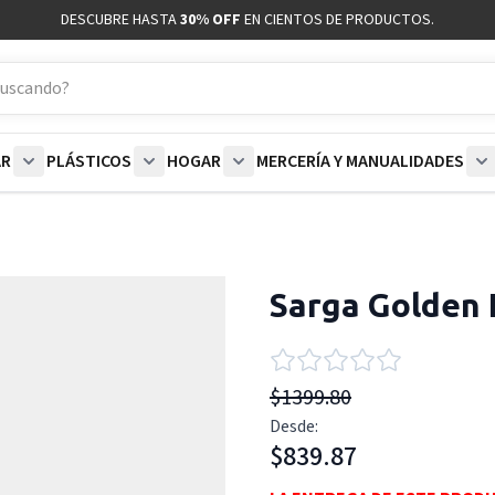
DESCUBRE HASTA
30% OFF
EN CIENTOS DE PRODUCTOS.
AR
PLÁSTICOS
HOGAR
MERCERÍA Y MANUALIDADES
coración category
bmenu for Blancos category
Show submenu for Polar category
Show submenu for Plásticos category
Show submenu for Hogar categor
S
Sarga Golden 
$1399.80
Desde:
$839.87