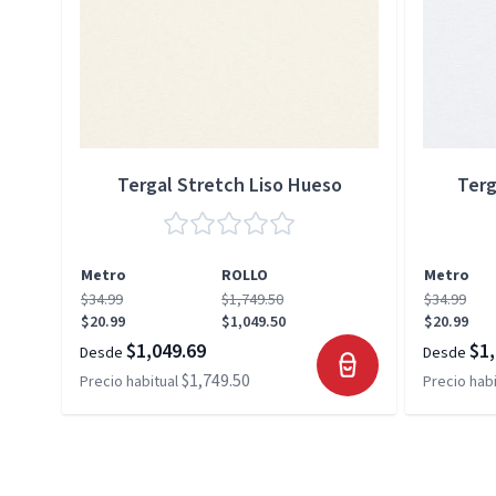
Tergal Stretch Liso Hueso
Terg
Metro
ROLLO
Metro
$34.99
$1,749.50
$34.99
$20.99
$1,049.50
$20.99
$1,049.69
$1,
Desde
Desde
$1,749.50
Precio habitual
Precio habi