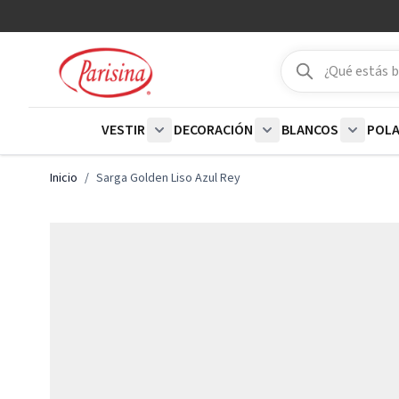
Ir al contenido
Buscar
Buscar
VESTIR
DECORACIÓN
BLANCOS
POL
Show submenu for Vestir category
Show submenu for De
Show su
Inicio
/
Sarga Golden Liso Azul Rey