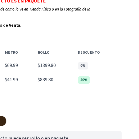
UCTO ES EN PAQUETE
de como lo ve en Tienda Física o en la Fotografía de la
s de Venta.
METRO
ROLLO
DESCUENTO
$69.99
$1399.80
0%
$41.99
$839.80
40%
cto puede ser rollo o en paquete.