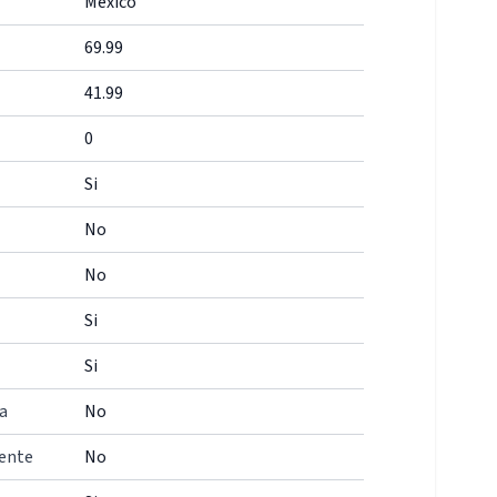
México
69.99
41.99
0
Si
No
No
Si
Si
a
No
iente
No