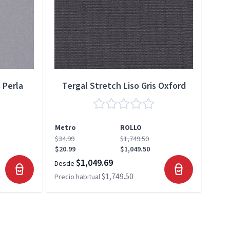
 Perla
Tergal Stretch Liso Gris Oxford
Metro
ROLLO
Met
$34.99
$1,749.50
$34.
$20.99
$1,049.50
$20.
$1,049.69
Desde
Desd
$1,749.50
Precio habitual
Preci