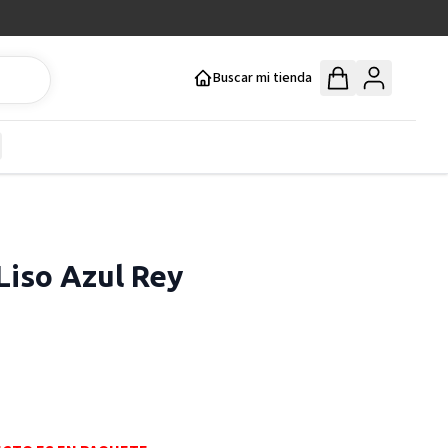
Buscar mi tienda
y
how submenu for Mercería y Manualidades category
Liso Azul Rey