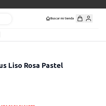
Buscar mi tienda
y
how submenu for Mercería y Manualidades category
us Liso Rosa Pastel