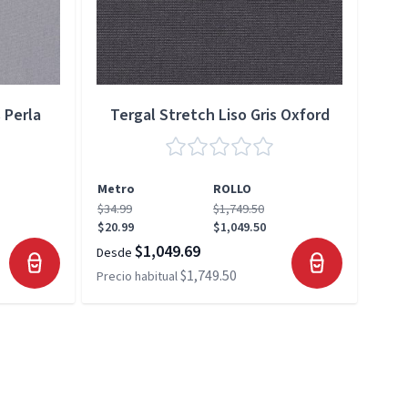
 Perla
Tergal Stretch Liso Gris Oxford
Metro
ROLLO
Met
$34.99
$1,749.50
$34.
$20.99
$1,049.50
$20.
$1,049.69
Desde
Desd
$1,749.50
Precio habitual
Preci