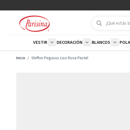
Ir al contenido
Buscar
Buscar
VESTIR
DECORACIÓN
BLANCOS
POL
Show submenu for Vestir category
Show submenu for De
Show su
Inicio
/
Shiffon Pegasus Liso Rosa Pastel