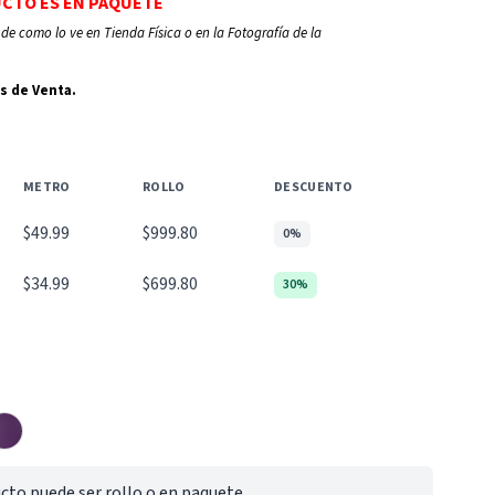
UCTO ES EN PAQUETE
de como lo ve en Tienda Física o en la Fotografía de la
s de Venta.
METRO
ROLLO
DESCUENTO
$49.99
$999.80
0%
$34.99
$699.80
30%
cto puede ser rollo o en paquete.