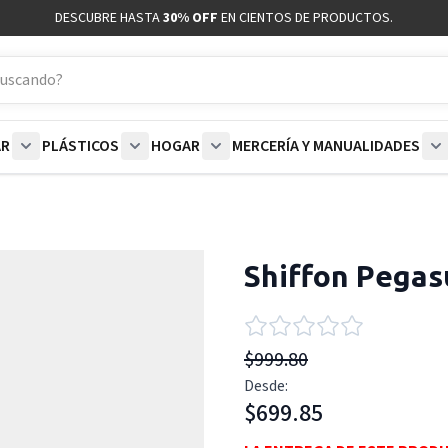
DESCUBRE HASTA
30% OFF
EN CIENTOS DE PRODUCTOS.
AR
PLÁSTICOS
HOGAR
MERCERÍA Y MANUALIDADES
coración category
bmenu for Blancos category
Show submenu for Polar category
Show submenu for Plásticos category
Show submenu for Hogar categor
S
Shiffon Pegas
$999.80
Desde:
$699.85