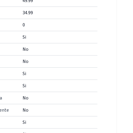
49.99
34.99
0
Si
No
No
Si
Si
a
No
iente
No
Si