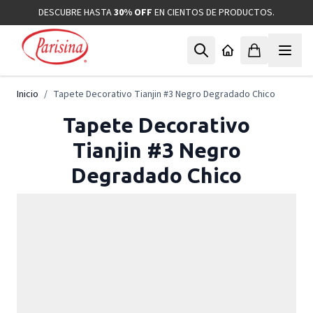
Ir al contenido
DESCUBRE HASTA
30% OFF
EN CIENTOS DE PRODUCTOS.
Inicio
/
Tapete Decorativo Tianjin #3 Negro Degradado Chico
Tapete Decorativo
Tianjin #3 Negro
Degradado Chico