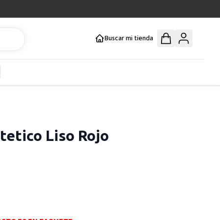
Buscar mi tienda
y
how submenu for Mercería y Manualidades category
tetico Liso Rojo