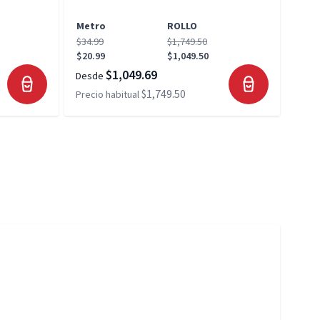
Metro
ROLLO
Met
$34.99
$1,749.50
$34.
$20.99
$1,049.50
$20.
$1,049.69
Desde
Desd
$1,749.50
Precio habitual
Preci