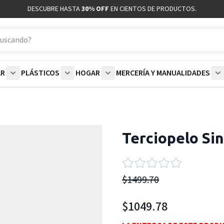
DESCUBRE HASTA
30% OFF
EN CIENTOS DE PRODUCTOS.
AR
PLÁSTICOS
HOGAR
MERCERÍA Y MANUALIDADES
coración category
bmenu for Blancos category
Show submenu for Polar category
Show submenu for Plásticos category
Show submenu for Hogar categor
S
Terciopelo Sin
$1499.70
$1049.78