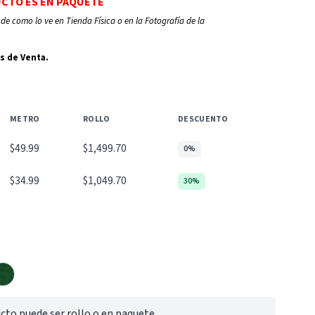
UCTO ES EN PAQUETE
de como lo ve en Tienda Física o en la Fotografía de la
s de Venta.
METRO
ROLLO
DESCUENTO
$49.99
$1,499.70
0%
$34.99
$1,049.70
30%
cto puede ser rollo o en paquete.