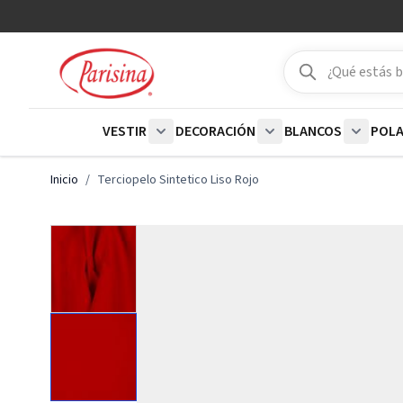
Ir al contenido
Buscar
Buscar
VESTIR
DECORACIÓN
BLANCOS
POL
Show submenu for Vestir category
Show submenu for De
Show su
Inicio
/
Terciopelo Sintetico Liso Rojo