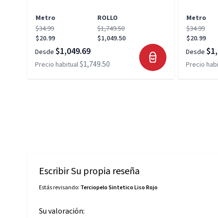
Metro
ROLLO
Metro
$34.99
$1,749.50
$34.99
$20.99
$1,049.50
$20.99
$1,049.69
$1,
Desde
Desde
$1,749.50
Precio habitual
Precio habi
Escribir Su propia reseña
Estás revisando:
Terciopelo Sintetico Liso Rojo
Su valoración: