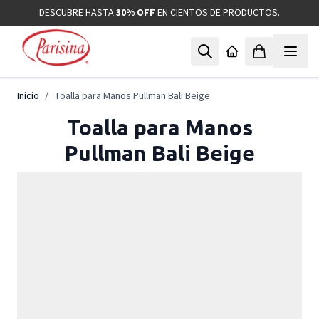
Ir al contenido
DESCUBRE HASTA
30% OFF
EN CIENTOS DE PRODUCTOS.
Inicio
/
Toalla para Manos Pullman Bali Beige
Toalla para Manos
Pullman Bali Beige