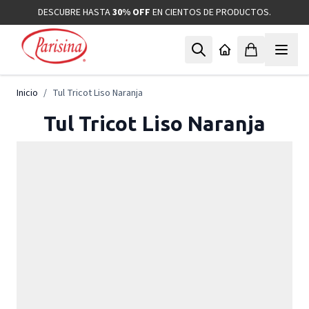
Ir al contenido
DESCUBRE HASTA
30% OFF
EN CIENTOS DE PRODUCTOS.
Inicio
/
Tul Tricot Liso Naranja
Tul Tricot Liso Naranja