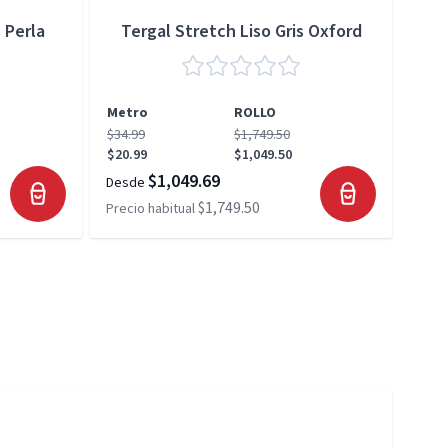
 Perla
Tergal Stretch Liso Gris Oxford
Metro
ROLLO
Met
$34.99
$1,749.50
$34.
$20.99
$1,049.50
$20.
$1,049.69
Desde
Desd
$1,749.50
Precio habitual
Preci