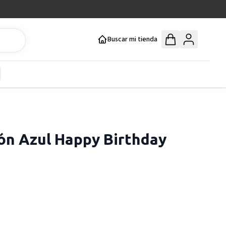
Buscar mi tienda
y
how submenu for Mercería y Manualidades category
ón Azul Happy Birthday