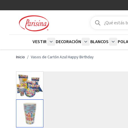
Ir al contenido
Buscar
Buscar
VESTIR
DECORACIÓN
BLANCOS
POL
Show submenu for Vestir category
Show submenu for De
Show su
Inicio
/
Vasos de Cartón Azul Happy Birthday