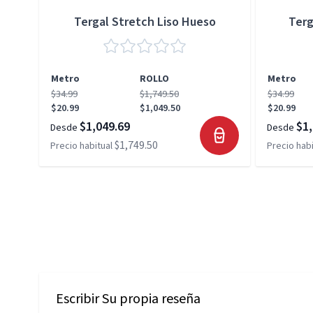
Tergal Stretch Liso Hueso
Terg
Metro
ROLLO
Metro
$34.99
$1,749.50
$34.99
$20.99
$1,049.50
$20.99
$1,049.69
$1,
Desde
Desde
$1,749.50
Precio habitual
Precio habi
Escribir Su propia reseña