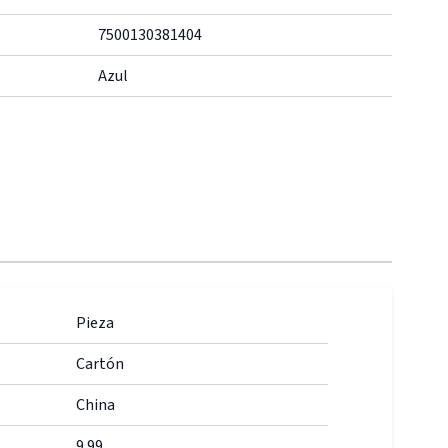
7500130381404
Azul
Pieza
Cartón
China
9.99