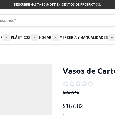
DESCUBRE HASTA
30% OFF
EN CIENTOS DE PRODUCTOS.
AR
PLÁSTICOS
HOGAR
MERCERÍA Y MANUALIDADES
coración category
bmenu for Blancos category
Show submenu for Polar category
Show submenu for Plásticos category
Show submenu for Hogar categor
S
Vasos de Cart
$239.76
$167.82