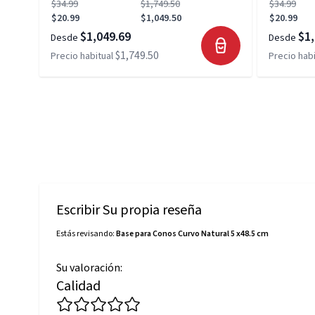
$34.99
$1,749.50
$34.99
$20.99
$1,049.50
$20.99
$1,049.69
$1,
Desde
Desde
$1,749.50
Precio habitual
Precio habi
Escribir Su propia reseña
Estás revisando:
Base para Conos Curvo Natural 5 x48.5 cm
Su valoración:
Calidad