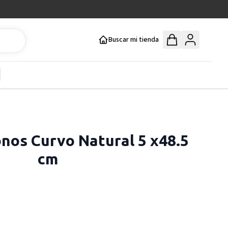
Buscar mi tienda
y
how submenu for Mercería y Manualidades category
nos Curvo Natural 5 x48.5
cm