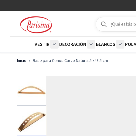
Ir al contenido
Buscar
Buscar
VESTIR
DECORACIÓN
BLANCOS
POL
Show submenu for Vestir category
Show submenu for De
Show su
Inicio
/
Base para Conos Curvo Natural 5 x48.5 cm