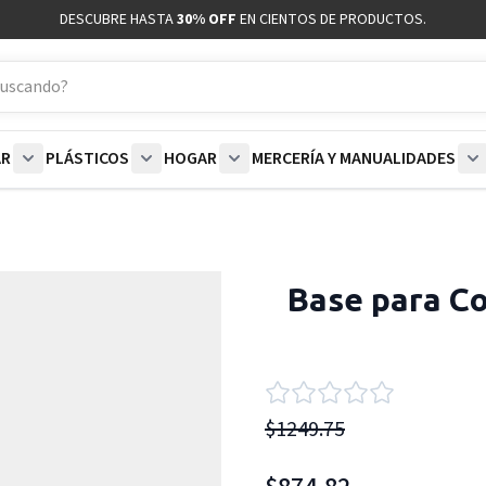
DESCUBRE HASTA
30% OFF
EN CIENTOS DE PRODUCTOS.
AR
PLÁSTICOS
HOGAR
MERCERÍA Y MANUALIDADES
coración category
bmenu for Blancos category
Show submenu for Polar category
Show submenu for Plásticos category
Show submenu for Hogar categor
S
Base para Co
$1249.75