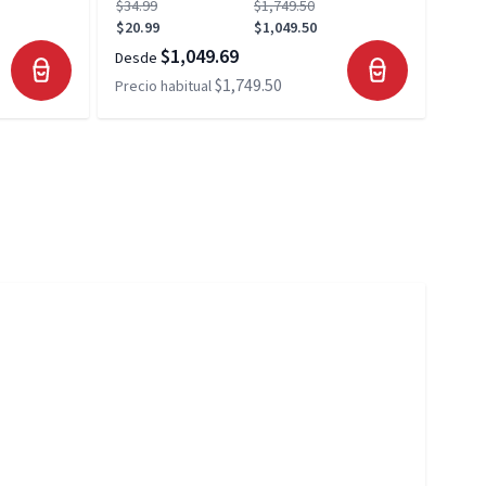
$34.99
$1,749.50
$34.
$20.99
$1,049.50
$20.
$1,049.69
Desde
Desd
$1,749.50
Precio habitual
Preci