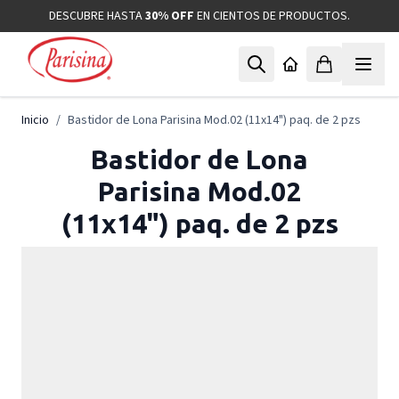
Ir al contenido
DESCUBRE HASTA
30% OFF
EN CIENTOS DE PRODUCTOS.
Inicio
/
Bastidor de Lona Parisina Mod.02 (11x14") paq. de 2 pzs
Bastidor de Lona
Parisina Mod.02
(11x14") paq. de 2 pzs