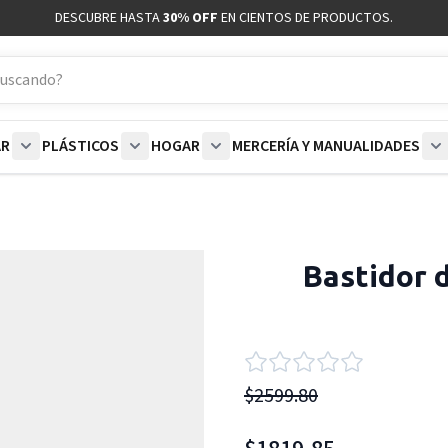
DESCUBRE HASTA
30% OFF
EN CIENTOS DE PRODUCTOS.
AR
PLÁSTICOS
HOGAR
MERCERÍA Y MANUALIDADES
coración category
bmenu for Blancos category
Show submenu for Polar category
Show submenu for Plásticos category
Show submenu for Hogar categor
S
Bastidor 
$2599.80