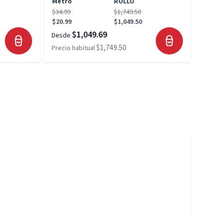
Metro
ROLLO
Met
$34.99
$1,749.50
$34.
$20.99
$1,049.50
$20.
$1,049.69
Desde
Desd
$1,749.50
Precio habitual
Preci