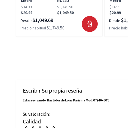
Metro
ROLLO
Metro
$34.99
$1,749.50
$34.99
$20.99
$1,049.50
$20.99
$1,049.69
$1,
Desde
Desde
$1,749.50
Precio habitual
Precio habi
Escribir Su propia reseña
Estás revisando:
Bastidor de Lona Parisina Mod.07 (40x60")
Su valoración:
Calidad