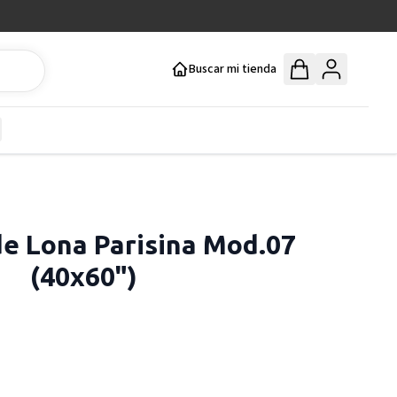
Buscar mi tienda
y
how submenu for Mercería y Manualidades category
de Lona Parisina Mod.07
(40x60")