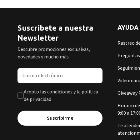
Suscríbete a nuestra
AYUDA
Newsletter
Rastreo d
Descubre promociones exclusivas,
Preguntas
novedades y mucho más
Seguimient
Dirección de correo electrónico
Videomanu
Acepto las condiciones y la política
Giveaway P
de privacidad
Horario de
9:00 a 17:0
Suscribirme
Te atende
atencionm