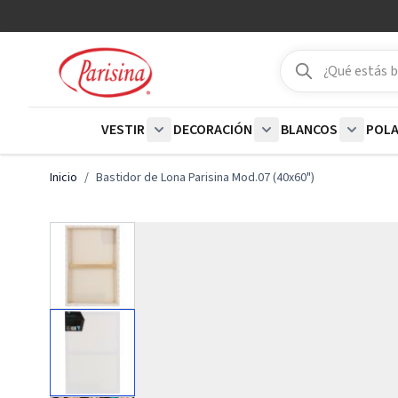
Ir al contenido
Buscar
Buscar
VESTIR
DECORACIÓN
BLANCOS
POL
Show submenu for Vestir category
Show submenu for De
Show su
Inicio
/
Bastidor de Lona Parisina Mod.07 (40x60")