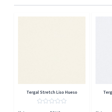
Press to skip carousel
Tergal Stretch Liso Hueso
Terg