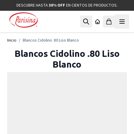
Ir al contenido
DESCUBRE HASTA
30% OFF
EN CIENTOS DE PRODUCTOS.
Inicio
/
Blancos Cidolino .80 Liso Blanco
Blancos Cidolino .80 Liso
Blanco