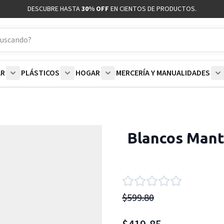
DESCUBRE HASTA
30% OFF
EN CIENTOS DE PRODUCTOS.
AR
PLÁSTICOS
HOGAR
MERCERÍA Y MANUALIDADES
coración category
bmenu for Blancos category
Show submenu for Polar category
Show submenu for Plásticos category
Show submenu for Hogar categor
S
Blancos Mant
$599.80