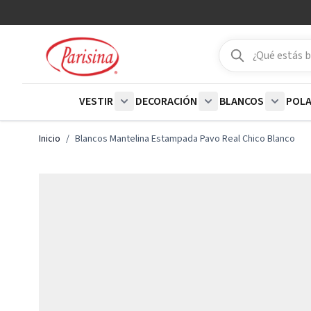
Ir al contenido
Buscar
Buscar
VESTIR
DECORACIÓN
BLANCOS
POL
Show submenu for Vestir category
Show submenu for De
Show su
Inicio
/
Blancos Mantelina Estampada Pavo Real Chico Blanco