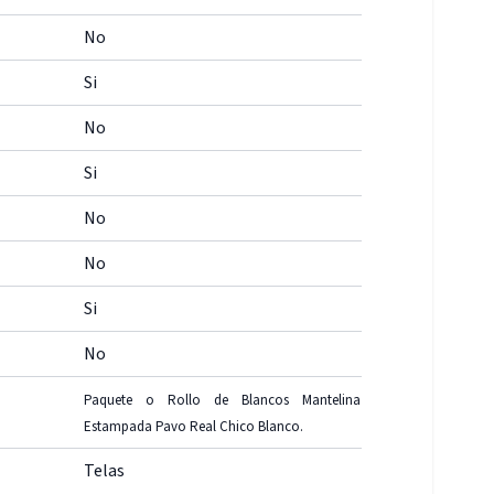
No
Si
No
Si
No
No
Si
No
Paquete o Rollo de Blancos Mantelina
Estampada Pavo Real Chico Blanco.
Telas