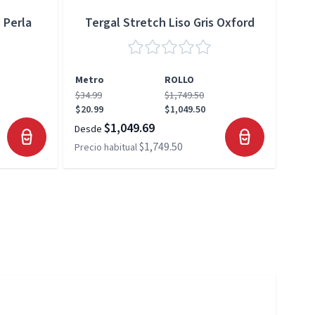
 Perla
Tergal Stretch Liso Gris Oxford
Metro
ROLLO
Met
$34.99
$1,749.50
$34.
$20.99
$1,049.50
$20.
$1,049.69
Desde
Desd
$1,749.50
Precio habitual
Preci