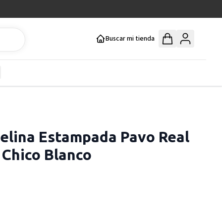
Buscar mi tienda
y
how submenu for Mercería y Manualidades category
elina Estampada Pavo Real
Chico Blanco