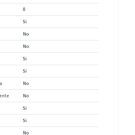
0
Si
No
No
Si
Si
a
No
iente
No
Si
Si
No