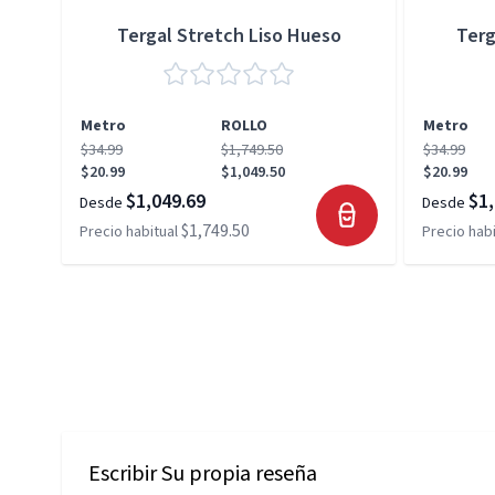
Tergal Stretch Liso Hueso
Terg
Metro
ROLLO
Metro
$34.99
$1,749.50
$34.99
$20.99
$1,049.50
$20.99
$1,049.69
$1,
Desde
Desde
$1,749.50
Precio habitual
Precio habi
Escribir Su propia reseña