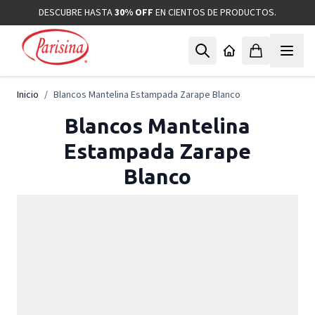
Ir al contenido
DESCUBRE HASTA
30% OFF
EN CIENTOS DE PRODUCTOS.
Inicio
/
Blancos Mantelina Estampada Zarape Blanco
Blancos Mantelina
Estampada Zarape
Blanco